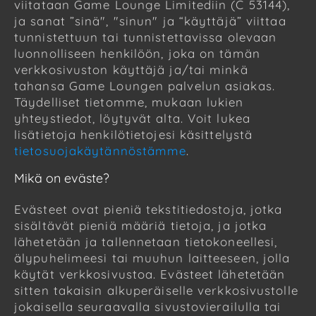
viitataan Game Lounge Limitediin (C 53144),
ja sanat ”sinä", "sinun" ja “käyttäjä” viittaa
tunnistettuun tai tunnistettavissa olevaan
luonnolliseen henkilöön, joka on tämän
verkkosivuston käyttäjä ja/tai minkä
tahansa Game Loungen palvelun asiakas.
Täydelliset tietomme, mukaan lukien
yhteystiedot, löytyvät alta. Voit lukea
lisätietoja henkilötietojesi käsittelystä
tietosuojakäytännöstämme
.
Mikä on eväste?
Evästeet ovat pieniä tekstitiedostoja, jotka
sisältävät pieniä määriä tietoja, ja jotka
lähetetään ja tallennetaan tietokoneellesi,
älypuhelimeesi tai muuhun laitteeseen, jolla
käytät verkkosivustoa. Evästeet lähetetään
sitten takaisin alkuperäiselle verkkosivustolle
jokaisella seuraavalla sivustovierailulla tai