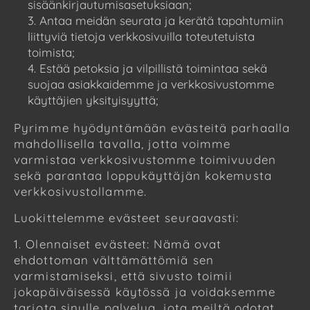
sisäänkirjautumisasetuksiaan;
Antaa meidän seurata ja kerätä tapahtumiin
liittyviä tietoja verkkosivuilla toteutetuista
toimista;
Estää petoksia ja vilpillistä toimintaa sekä
suojaa asiakkaidemme ja verkkosivustomme
käyttäjien yksityisyyttä;
Pyrimme hyödyntämään evästeitä parhaalla
mahdollisella tavalla, jotta voimme
varmistaa verkkosivustomme toimivuuden
sekä parantaa loppukäyttäjän kokemusta
verkkosivustollamme.
Luokittelemme evästeet seuraavasti:
1. Olennaiset evästeet: Nämä ovat
ehdottoman välttämättömiä sen
varmistamiseksi, että sivusto toimii
jokapäiväisessä käytössä ja voidaksemme
tarjota sinulle palvelua, jota meiltä odotat.