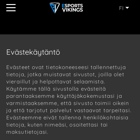
FI
ENGLISH
(EN)
SVENSKA
(SE)
SUOMI
(FI)
Evästekäytäntö
JAPANESE
(JP)
Evästeet ovat tietokoneeseesi tallennettuja
tietoja, jotka muistavat sivustot, joilla olet
vieraillut ja helpottavat selaamista.
Käytämme tällä sivustolla evästeitä
parantaaksemme käyttäjäkokemustasi ja
varmistaaksemme, että sivusto toimii oikein
ja että tarjotut palvelut vastaavat tarpeitasi.
Evästeemme eivät tallenna henkilökohtaisia
tietoja, kuten nimeäsi, osoitettasi tai
maksutietojasi.