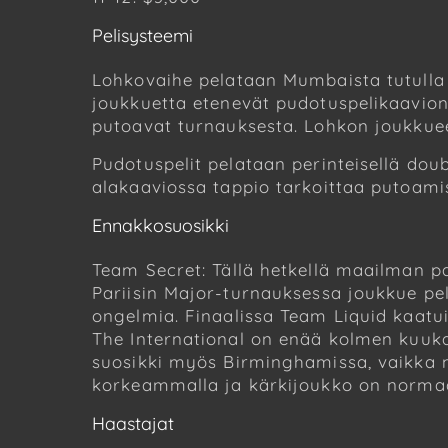
Pelisysteemi
Lohkovaihe pelataan Mumbaista tutulla 
joukkuetta etenevät pudotuspelikaavion
putoavat turnauksesta. Lohkon joukkuee
Pudotuspelit pelataan perinteisellä doub
alakaaviossa tappio tarkoittaa putoamis
Ennakkosuosikki
Team Secret: Tällä hetkellä maailman p
Pariisin Major-turnauksessa joukkue pel
ongelmia. Finaalissa Team Liquid kaat
The International on enää kolmen kuuka
suosikki myös Birminghamissa, vaikka m
korkeammalla ja kärkijoukko on normaal
Haastajat