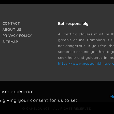
Bet responsibly
CONTACT
ABOUT US
All betting players must be 1
PRIVACY POLICY
gamble online. Gambling is s
SITEMAP
not dangerous. If you feel th
someone around you has a g
seek help and guidance immed
https://www.ncpgambling.or
 user experience.
Mo
e giving your consent for us to set
© GAMELOUNGE - ALL RIGHTS RESERVED