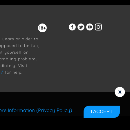
18+
8 years or older to
upposed to be fun,
at yourself or
ambling problem,
iately. Visit
g/
for help.
x
re Information (Privacy Policy)
I ACCEPT