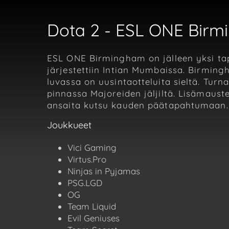
Dota 2 - ESL ONE Birmi
ESL ONE Birmingham on jälleen yksi t
järjestettiin Intian Mumbaissa. Birming
luvassa on uusintaotteluita sieltä. Turn
pinnassa Majoreiden jäljiltä. Lisämaust
ansaita kutsu kauden päätapahtumaan. 
Joukkueet
Vici Gaming
Virtus.Pro
Ninjas in Pyjamas
PSG.LGD
OG
Team Liquid
Evil Geniuses