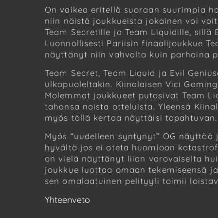
On vaikea eritellä suoraan suurimpia haa
niin näistä joukkueista jokainen voi vo
Team Secretille ja Team Liquidille, sill
Luonnollisesti Pariisin finaalijoukkue 
näyttänyt niin vahvalta kuin parhaina 
Team Secret, Team Liquid ja Evil Geniu
ulkopuoleltakin. Kiinalaisen Vici Gamin
Molemmat joukkueet putosivat Team Liqu
tahansa noista otteluista. Yleensä Kiina
myös tällä kertaa näyttäisi tapahtuvan
Myös “uudelleen syntynyt” OG näyttää j
hyvältä jos ei oteta huomioon katastrof
on vielä näyttänyt liian varovaiselta h
joukkue luottaa omaan tekemiseensä ja 
sen omalaatuinen pelityyli toimii loista
Yhteenveto