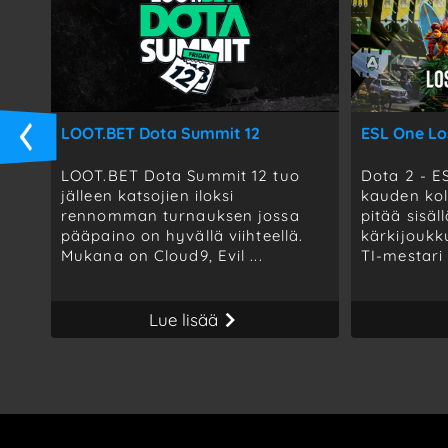
LOOT.BET Dota Summit 12
ESL One Lo
LOOT.BET Dota Summit 12 tuo
Dota 2 - E
jälleen katsojien iloksi
kauden ko
rennomman turnauksen jossa
pitää sisäl
pääpaino on hyvällä viihteellä.
kärkijoukk
Mukana on Cloud9, Evil ...
TI-mestari 
Lue lisää