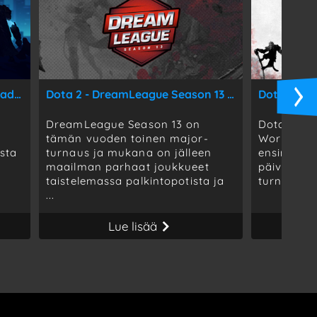
Dota 2 - WePlay! Tug of War: Mad Moon - Kiev, Ukraina - 19.-23.02.2020
Dota 2 - DreamLeague Season 13 - Leipzig, Saksa - 18.01.2020 - 26.01.2020
DreamLeague Season 13 on
Dota 2 - 
tämän vuoden toinen major-
World Pro 
sta
turnaus ja mukana on jälleen
ensimmäin
maailman parhaat joukkueet
päivitysve
taistelemassa palkintopotista ja
turnaus ja 
...
Lue lisää