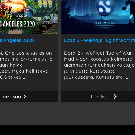
s Angeles 2020
SL One Los Angeles on
Dota 2 - WePlay! Tug of War:
lmas major-turnaus ja
Mad Moon koostuu kolmesta
lään kaikki
aiemman turnauksen voittaja
ueet. Myös hallitseva
ja viidestä kutsutusta
OG tekee ...
joukkueesta. Kutsutuista ...
Lue lisää
Lue lisää