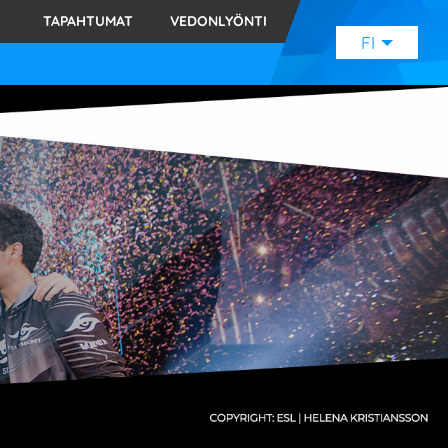
TAPAHTUMAT
VEDONLYÖNTI
FI
ENGLISH
(EN)
SVENSKA
(SE)
SUOMI
(FI)
JAPANESE
(JP)