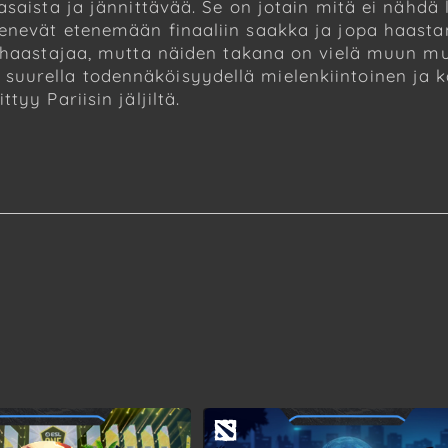
asaista ja jännittävää. Se on jotain mitä ei nähdä
enevät etenemään finaaliin saakka ja jopa haasta
a haastajaa, mutta näiden takana on vielä muun m
uurella todennäköisyydellä mielenkiintoinen ja 
yy Pariisin jäljiltä.