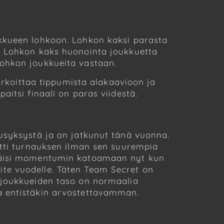
ukkueen lohkoon. Lohkon kaksi parasta
n. Lohkon kaks huonointa joukkuetta
lohkon joukkueita vastaan.
tarkoittaa tippumista alakaavioon ja
itsi finaali on paras viidestä.
pusyksystä ja on jatkunut tänä vuonna.
itti turnauksen ilman sen suurempia
stäisi momentumin katoamaan nyt kun
te vuodelle. Täten Team Secret on
ijoukkueiden taso on normaalia
a entistäkin arvostettavamman.