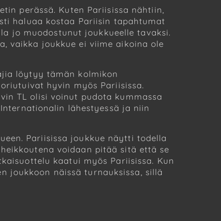
tin perässä. Kuten Pariisissa nähtiin,
asti haluaa kostaa Pariisin tapahtumat
olla jo muodostunut joukkueelle tavaksi.
, vaikka joukkue ei viime aikoina ole
ajia löytyy tämän kolmikon
oriutuivat hyvin myös Pariisissa.
yvin TL olisi voinut pudota kummassa
Internationalin lähestyessä ja niin
een. Pariisissa joukkue näytti todella
heikkoutena voidaan pitää sitä että se
tkaisuottelu kaatui myös Pariisissa. Kun
 joukkoon näissä turnauksissa, sillä