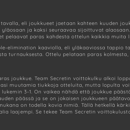
tavalla, eli joukkueet jaetaan kahteen kuuden jo
 yläosaan ja kaksi seuraavaa sijoittuvat alaosaa
t pelaavat paras kahdesta ottelun kaikkia muita 
le-elimination kaaviolla, eli yläkaaviossa tappio 
ta turnauksesta. Ottelu pelataan paras kolmesta, pa
aras joukkue. Team Secretin voittokulku alkoi lop
asi muutamia tiukkoja otteluita, mutta lopulta vo
ui lukemin 3-1. On vaikea nähdä että joukkue pää
uden päässä ja se on jokaisen joukkueen päätavoi
ukana on todella kovia nimiä. Tällä hetkellä kärk
ia laajempi. Se tekee Team Secretin voittokulust