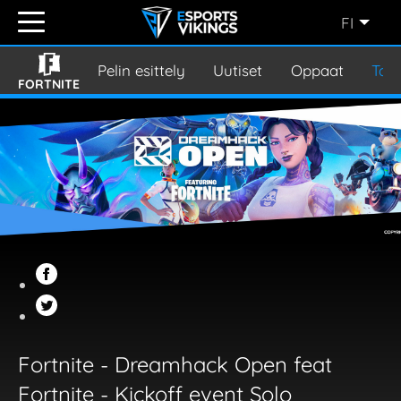
FI
ENGLISH
(EN)
Pelin esittely
Uutiset
Oppaat
Tap
FORTNITE
SVENSKA
(SE)
SUOMI
(FI)
JAPANESE
(JP)
Fortnite - Dreamhack Open feat
Fortnite - Kickoff event Solo