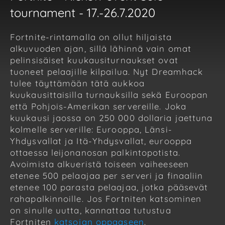
tournament - 17.-26.7.2020
Fortnite-rintamalla on ollut hiljaista
alkuvuoden ajan, sillä lähinnä vain omat
pelinsisäiset kuukausiturnaukset ovat
tuoneet pelaajille kilpailua. Nyt Dreamhack
tulee täyttämään tätä aukkoa
kuukausittaisilla turnauksilla sekä Euroopan
että Pohjois-Amerikan servereille. Joka
kuukausi jaossa on 250 000 dollaria jaettuna
kolmelle serverille: Eurooppa, Länsi-
Yhdysvallat ja Itä-Yhdysvallat, eurooppa
ottaessa leijonanosan palkintopotista.
Avoimista alkueristä toiseen vaiheeseen
etenee 500 pelaajaa per serveri ja finaaliin
etenee 100 parasta pelaajaa, jotka pääsevät
rahapalkinnoille. Jos Fortniten katsominen
on sinulle uutta, kannattaa tutustua
Fortniten
katsojan oppaaseen
.