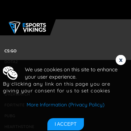
CS:GO
x
DOTA2
We use cookies on this site to enhance
LOL
your user experience.
By clicking any link on this page you are
STARCRAFT 2
giving your consent for us to set cookies
OVERWATCH
More Information (Privacy Policy)
FORTNITE
PUBG
I ACCEPT
HEARTHSTONE