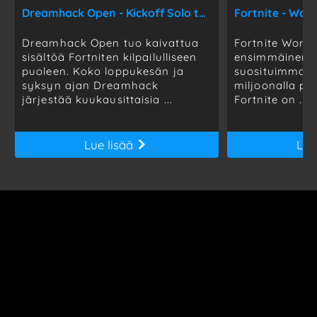
Dreamhack Open - Kickoff Solo tournament
Dreamhack Open tuo kaivattua
Fortnite World
sisältöä Fortniten kilpailulliseen
ensimmäinen l
puoleen. Koko loppukesän ja
suosituimmaksi
syksyn ajan Dreamhack
miljoonalla pe
järjestää kuukausittaisia ...
Fortnite on ...
Lue lisää
Lue