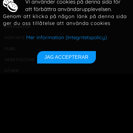
Vi använder cookies på denna sida för
LOL
att förbättra användarupplevelsen.
Genom att klicka på någon länk på denna sida
STARCRAFT 2
ger du oss tillåtelse att använda cookies
OVERWATCH
Mer information (Integritetspolicy)
FORTNITE
PUBG
JAG ACCEPTERAR
HEARTHSTONE
OTHER
TOURNAMENTS
BETTING
TA KONTAKT
OM OSS