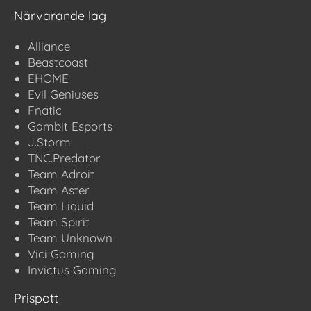
Närvarande lag
Alliance
Beastcoast
EHOME
Evil Geniuses
Fnatic
Gambit Esports
J.Storm
TNC.Predator
Team Adroit
Team Aster
Team Liquid
Team Spirit
Team Unknown
Vici Gaming
Invictus Gaming
Prispott