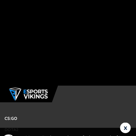
CS:GO
x
DOTA2