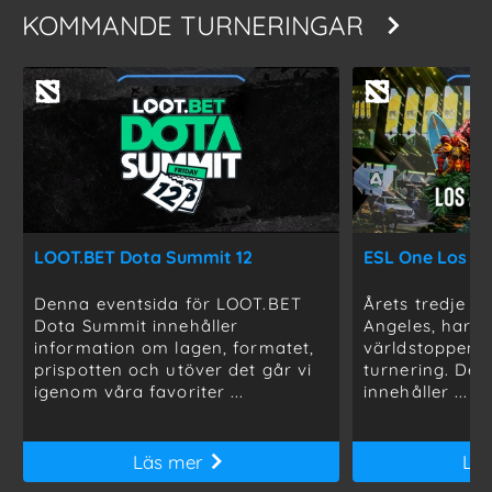
KOMMANDE TURNERINGAR
LOOT.BET Dota Summit 12
ESL One Los An
Denna eventsida för LOOT.BET
Årets tredje m
Dota Summit innehåller
Angeles, har dra
information om lagen, formatet,
världstoppen 
prispotten och utöver det går vi
turnering. Den
igenom våra favoriter ...
innehåller ...
Läs mer
Lä