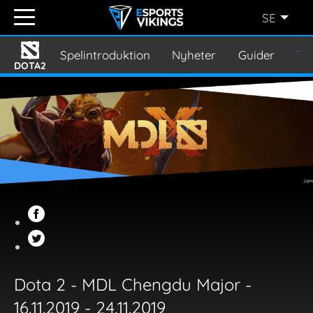
SE
ENGLISH
(EN)
Spelintroduktion
Nyheter
Guider
Tu
DOTA2
SVENSKA
(SE)
SUOMI
(FI)
JAPANESE
(JP)
Dota 2 - MDL Chengdu Major -
16.11.2019 - 24.11.2019