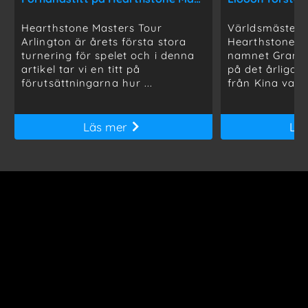
Hearthstone Masters Tour
Världsmästers
Arlington är årets första stora
Hearthstone g
turnering för spelet och i denna
namnet Grandm
artikel tar vi en titt på
på det årliga 
förutsättningarna hur ...
från Kina vann
Läs mer
Lä