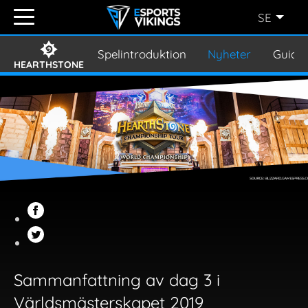
SE
ENGLISH
(EN)
Spelintroduktion
Nyheter
Guide
HEARTHSTONE
SVENSKA
(SE)
SUOMI
(FI)
JAPANESE
(JP)
Sammanfattning av dag 3 i
Världsmästerskapet 2019