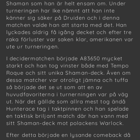
Shaman som han är helt ensam om. Under
turneringen har Ike nämnt att han inte
känner sig säker på Druiden och i denna
matchen valde han att starta med det. Han
lyckades aldrig få igång decket och efter tre
raka förluster var saken klar, amerikanen var
ute ur turneringen.
I decidermatchen började A83650 mycket
starkt och han tog vinster både med Tempo
Roque och sitt unika Shaman-deck. Även om
dessa matcher var otroligt jämna och tuffa
så började det se ut som att en av
huvudfavoriterna i turnerningen var på väg
ut. När det gällde som allra mest tog ändå
Hunterace tag i taktpinnen och han spelade
en taktisk briljant match där han vann med
sitt Shaman-deck mot polackens Warlock.
Efter detta började en lysande comeback då