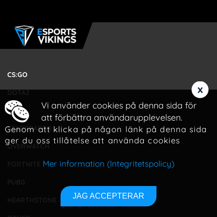
CS:GO
x
DOTA2
Vi använder cookies på denna sida för
LOL
att förbättra användarupplevelsen.
Genom att klicka på någon länk på denna sida
STARCRAFT 2
ger du oss tillåtelse att använda cookies
OVERWATCH
Mer information (Integritetspolicy)
FORTNITE
PUBG
JAG ACCEPTERAR
HEARTHSTONE