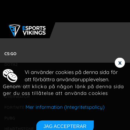
CS:GO
x
DOTA2
Vi använder cookies på denna sida för
LOL
att förbättra användarupplevelsen.
Genom att klicka på någon länk på denna sida
STARCRAFT 2
ger du oss tillåtelse att använda cookies
OVERWATCH
Mer information (Integritetspolicy)
FORTNITE
PUBG
JAG ACCEPTERAR
HEARTHSTONE