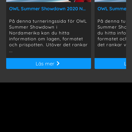
OWL Summer Showdown 2020 Nordamerika
På denna turneringssida för OWL
På denna turn
Summer Showdown i
Summer Showd
Nordamerika kan du hitta
du hitta infor
information om lagen, formatet
formatet och p
och prispotten. Utöver det rankar
det rankar vi ..
...
Läs mer
Lä