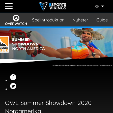
SE
ENGLISH
(EN)
Spelintroduktion
Nyheter
Guider
OVERWATCH
SVENSKA
(SE)
SUOMI
(FI)
JAPANESE
(JP)
OWL Summer Showdown 2020
Nordamerika