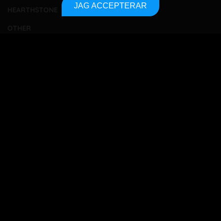
JAG ACCEPTERAR
HEARTHSTONE
OTHER
TOURNAMENTS
BETTING
TA KONTAKT
OM OSS
INTEGRITETSPOLICY
SITEMAP
Bet responsibly
18+
All betting players must be 18 years or older to gamble
online. Gambling is supposed to be fun, not dangerous.