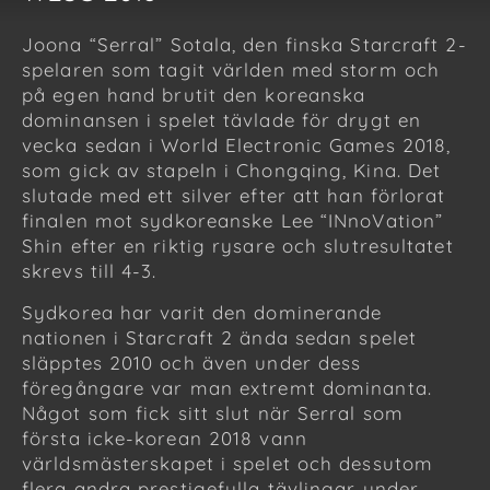
Joona “Serral” Sotala, den finska Starcraft 2-
spelaren som tagit världen med storm och
på egen hand brutit den koreanska
dominansen i spelet tävlade för drygt en
vecka sedan i World Electronic Games 2018,
som gick av stapeln i Chongqing, Kina. Det
slutade med ett silver efter att han förlorat
finalen mot sydkoreanske Lee “INnoVation”
Shin efter en riktig rysare och slutresultatet
skrevs till 4-3.
Sydkorea har varit den dominerande
nationen i Starcraft 2 ända sedan spelet
släpptes 2010 och även under dess
föregångare var man extremt dominanta.
Något som fick sitt slut när Serral som
första icke-korean 2018 vann
världsmästerskapet i spelet och dessutom
flera andra prestigefulla tävlingar under