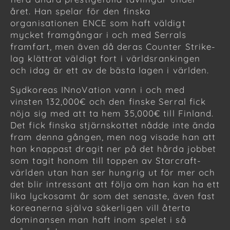
året. Han spelar för den finska
organisationen ENCE som haft väldigt
mycket framgångar i och med Serrals
framfart, men även då deras Counter Strike-
lag klättrat väldigt fort i världsrankingen
och idag är ett av de bästa lagen i världen.
Sydkoreas INnoVation vann i och med
vinsten 132,000€ och den finske Serral fick
nöja sig med att ta hem 35,000€ till Finland.
Det fick finska stjärnskottet nådde inte ända
fram denna gången, men nog visade han att
han knappast dragit ner på det hårda jobbet
som tagit honom till toppen av Starcraft-
världen utan han ser hungrig ut för mer och
det blir intressant att följa om han kan ha ett
lika lyckosamt år som det senaste, även fast
koreanerna själva säkerligen vill återta
dominansen man haft inom spelet i så