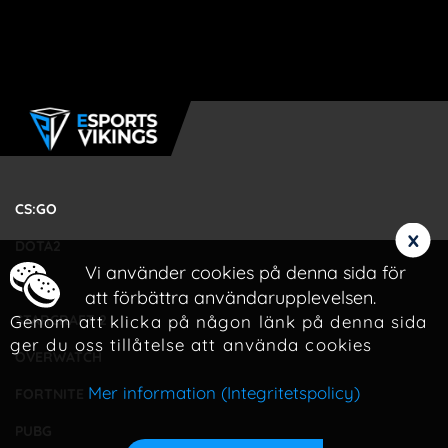
CS:GO
x
DOTA2
Vi använder cookies på denna sida för
LOL
att förbättra användarupplevelsen.
Genom att klicka på någon länk på denna sida
STARCRAFT 2
ger du oss tillåtelse att använda cookies
OVERWATCH
Mer information (Integritetspolicy)
FORTNITE
PUBG