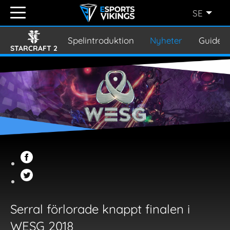
SE
ENGLISH
(EN)
Spelintroduktion
Nyheter
Guider
STARCRAFT 2
SVENSKA
(SE)
SUOMI
(FI)
JAPANESE
(JP)
Serral förlorade knappt finalen i
WESG 2018