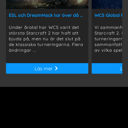
ESL och DreamHack tar över då WCS tackar för sig!
Under åratal har WCS varit det
Vi sammanfatta
största Starcraft 2 har haft att
Starcraft 2. De
bjuda på, men nu är det slut på
turneringarna
de klassiska turneringarna. Flera
sammanfattas f
ändringar ...
av vilka spelar
Läs mer
Lä