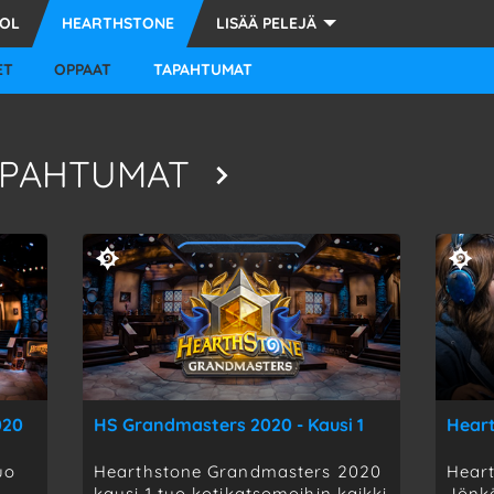
LOL
HEARTHSTONE
LISÄÄ PELEJÄ
STARCRAFT 2
ET
OPPAAT
TAPAHTUMAT
OVERWATCH
FORTNITE
APAHTUMAT
PUBG
HEARTHSTONE
MUUT
020
HS Grandmasters 2020 - Kausi 1
uo
Hearthstone Grandmasters 2020
Heart
kausi 1 tuo kotikatsomoihin kaikki
Jönk