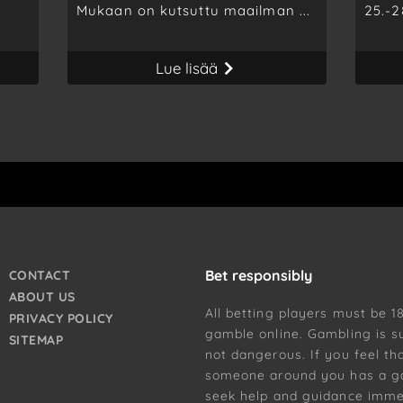
Mukaan on kutsuttu maailman ...
25.-28
Lue lisää
Bet responsibly
CONTACT
ABOUT US
All betting players must be 1
PRIVACY POLICY
gamble online. Gambling is s
SITEMAP
not dangerous. If you feel th
someone around you has a g
seek help and guidance immed