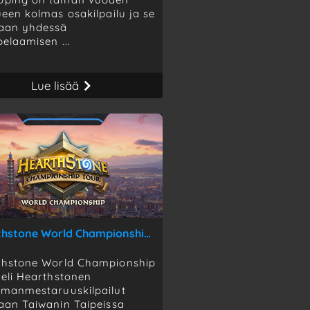
ueen kolmas osakilpailu ja se
taan yhdessä
pelaamisen ...
Lue lisää
Hearthstone World Championship 2019
thstone World Championship
 eli Hearthstonen
lmanmestaruuskilpailut
aan Taiwanin Taipeissa