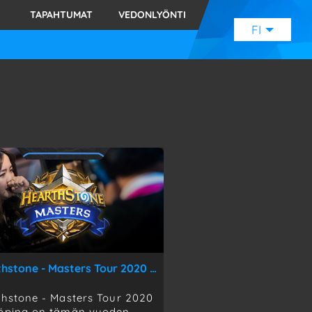
TAPAHTUMAT
VEDONLYÖNTI
FI
ENGLISH
(EN)
SVENSKA
(SE)
SUOMI
(FI)
JAPANESE
(JP)
Hearthstone - Masters Tour 2020 Jönköping - Jönköping, Ruotsi - 12.-14.6.2020
hstone - Masters Tour 2020
öping on tämän vuoden