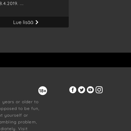
.4.2019. ...
Lue lisää
18+
8 years or older to
upposed to be fun,
at yourself or
ambling problem,
iately. Visit