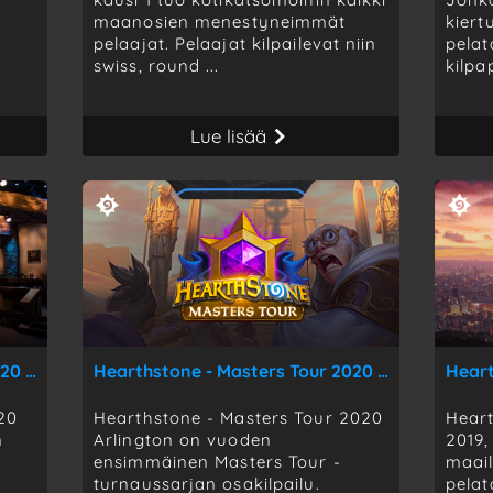
maanosien menestyneimmät
kiert
pelaajat. Pelaajat kilpailevat niin
pela
swiss, round ...
kilpa
Lue lisää
Hearthstone - Masters Tour 2020 Los Angeles - Los Angeles, USA - 20.-22.3.2020
Hearthstone - Masters Tour 2020 Arlington - Arlington, USA - 31.1-2.2.2020
20
Hearthstone - Masters Tour 2020
Hear
n
Arlington on vuoden
2019,
ensimmäinen Masters Tour -
maai
turnaussarjan osakilpailu.
pelat