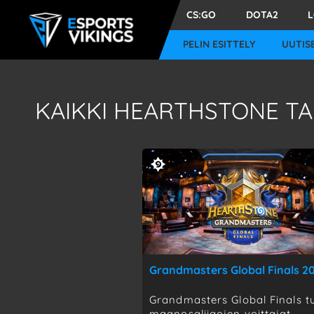
CS:GO
DOTA2
PELIN ESITTELY
UUTIS
KAIKKI
HEARTHSTONE T
Grandmasters Global Finals 2
Grandmasters Global Finals t
maanosaliigojen voittajat