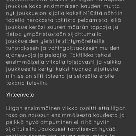
joukkue koko ensimmäisen kauden, mutta
nyt joukkue on sijalla kaksi! M1G:ltä nähtiin
todella nerokasta taktista pelaamista, sillä
joukkue keräsi suuren määrän tappoja ja
tietoa ympäristöstään sijoittumalla
joukkueiden yleisille siirtymäreiteille
tuhotakseen ja vahingoittaakseen muiden
ajoneuvoja ja pelaajia. Taktiikka tehosi
ensimmäisellä viikolla loistavasti ja vaikka
joukkueelle kertyi kaksi huonoa sijoitusta,
niin se on silti toisena ja selkeällä erolle
takana tuleviin.
Yhteenveto
Liigan ensimmäinen viikko osoitti että liigan
taso on noussut ensimmäisestä kaudesta ja
pelkkä hyvä ampuminen ei riitä hyviin
sijoituksiin. Joukkueet tarvitsevat hyvää
taktista osaamista, kovaa ampumista ja