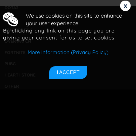
x
DOTA2
We use cookies on this site to enhance
LOL
your user experience.
By clicking any link on this page you are
STARCRAFT 2
giving your consent for us to set cookies
OVERWATCH
More Information (Privacy Policy)
FORTNITE
PUBG
I ACCEPT
HEARTHSTONE
OTHER
TOURNAMENTS
BETTING
CONTACT