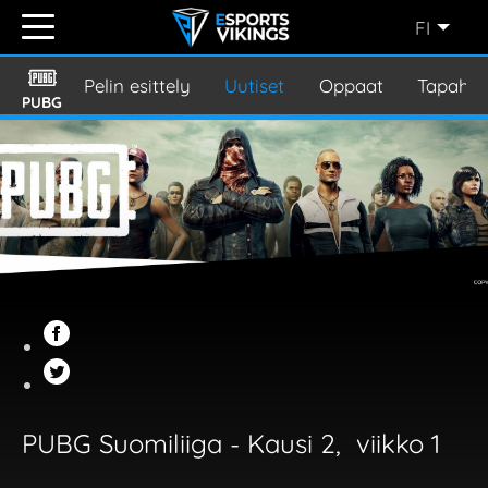
FI
ENGLISH
(EN)
Pelin esittely
Uutiset
Oppaat
Tapaht
PUBG
SVENSKA
(SE)
SUOMI
(FI)
JAPANESE
(JP)
PUBG Suomiliiga - Kausi 2, viikko 1