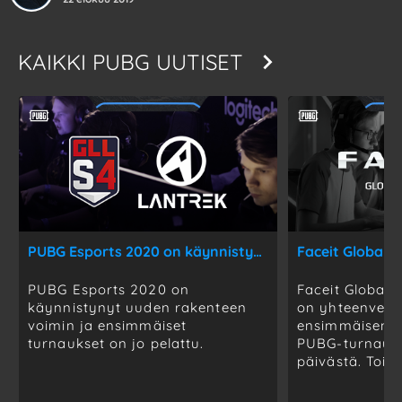
KAIKKI
PUBG UUTISET
PUBG Esports 2020 on käynnistynyt
Faceit Global S
PUBG Esports 2020 on
Faceit Global 
käynnistynyt uuden rakenteen
on yhteenveto
voimin ja ensimmäiset
ensimmäisen k
turnaukset on jo pelattu.
PUBG-turnauks
päivästä. Toise