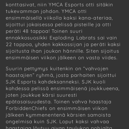
konttasivat, niin YMCA Esports otti sitäkin
tukevamman johdon. YMCA otti
ensimmäisellä viikolla kaksi kana-ateriaa,
sijoittui jokaisessa pelissä pisteille ja otti
peräti 48 tappoa! Toinen suuri
ennakkosuosikki Exploding Labrats sai vain
22 tappoa, yhden kakkossijan ja peräti kaksi
sijoitusta ihan joukon hännille. Siten sijoitus
ensimmäisen viikon jälkeen on vasta viides.
Suurin pettymys kuitenkin on “vahvojen
haastajien” ryhmä, josta parhaiten sijoittui
SJK Esports kahdeksanneksi. SJK kuoli
kahdessa pelissä ensimmäisenä joukkueena,
joten joukkue kärsi suuresti
epätasaisuudesta. Toinen vahva haastaja
ForbiddenChiefs on ensimmäisen viikon
jälkeen kymmenentenä kärsien samoista
ongelmisa kuin SJK. Loput kaksi vahvaa
haastajaa löytyy aivan taulukon pohjalta.