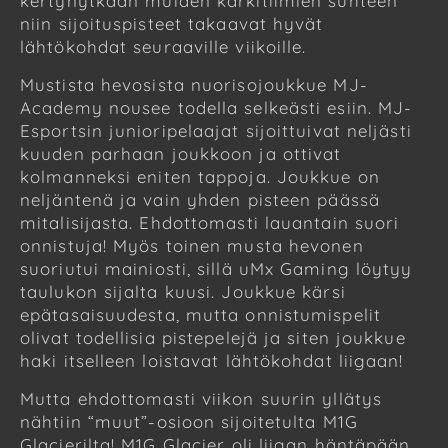
kertynytkään muiden kärkitiimien suhteen
niin sijoituspisteet takaavat hyvät
lähtökohdat seuraaville viikoille.
Mustista hevosista nuorisojoukkue MJ-
Academy nousee todella selkeästi esiin. MJ-
Esportsin junioripelaajat sijoittuivat neljästi
kuuden parhaan joukkoon ja ottivat
kolmanneksi eniten tappoja. Joukkue on
neljäntenä ja vain yhden pisteen päässä
mitalisijasta. Ehdottomasti lauantain suori
onnistuja! Myös toinen musta hevonen
suoriutui mainiosti, sillä uMx Gaming löytyy
taulukon sijalta kuusi. Joukkue kärsi
epätasaisuudesta, mutta onnistumispelit
olivat todellisia pistepelejä ja siten joukkue
haki itselleen loistavat lähtökohdat liigaan!
Mutta ehdottomasti viikon suurin yllätys
nähtiin “muut”-osioon sijoitetulta M1G
Glacierilta! M1G Glacier oli liigan häntäpään