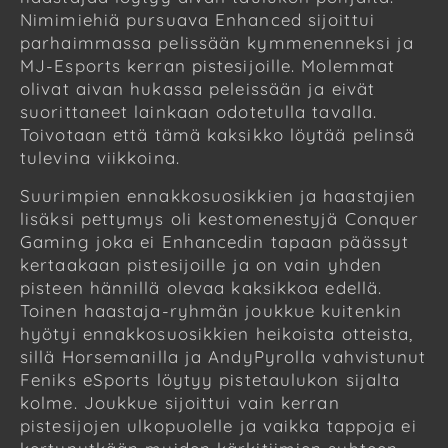
Nimimiehiä pursuava Enhanced sijoittui
parhaimmassa pelissään kymmenenneksi ja
MJ-Esports kerran pistesijoille. Molemmat
olivat aivan hukassa peleissään ja eivät
suorittaneet lainkaan odotetulla tavalla.
Toivotaan että tämä kaksikko löytää pelinsä
tulevina viikkoina.
Suurimpien ennakkosuosikkien ja haastajien
lisäksi pettymys oli kestomenestyjä Conquer
Gaming joka ei Enhancedin tapaan päässyt
kertaakaan pistesijoille ja on vain yhden
pisteen hännillä olevaa kaksikkoa edellä.
Toinen haastaja-ryhmän joukkue kuitenkin
hyötyi ennakkosuosikkien heikoista otteista,
sillä Horsemanilla ja AndyPyrolla vahvistunut
Feniks eSports löytyy pistetaulukon sijalta
kolme. Joukkue sijoittui vain kerran
pistesijojen ulkopuolelle ja vaikka tappoja ei