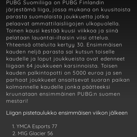
PUBG Suomiliiga on PUBG Finlandin
järjestämä liiga, jossa mukana on kuusitoista
parasta suomalaista joukkuetta jotka
pelaavat ammattilaisliigojen ulkopuolella.
Toinen kausi kestää kuusi viikkoa ja siinä
pelataan lauantai-iltaisin viisi ottelua.
Yhteensä otteluita kertyy 30. Ensimmäisen
kauden neljä parasta sai kutsun toiselle
kaudelle ja loput joukkueista ovat edenneet
liigaan 64 joukkueen karsinnoista. Toisen
kauden palkintopotti on 5000 euroa ja sen
parhaat joukkueet ansaitsevat suoran paikan
kolmannelle kaudelle jonka päätteeksi
kruunataan ensimmäinen PUBG:n suomen
mestari!
Liigan pistetaulukko ensimmäisen viikon jälkeen
YMCA Esports 77
M1G Glacier 56