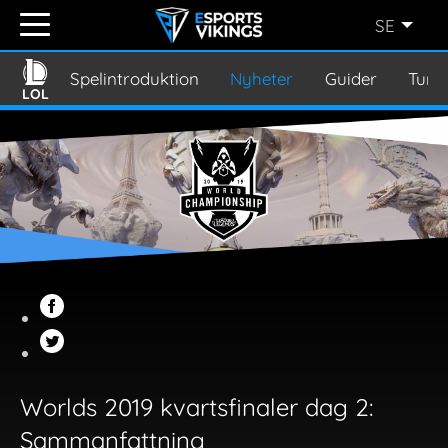
SE
ENGLISH
(EN)
Spelintroduktion
Nyheter
Guider
Turn
LOL
SVENSKA
(SE)
SUOMI
(FI)
JAPANESE
(JP)
Worlds 2019 kvartsfinaler dag 2:
Sammanfattning