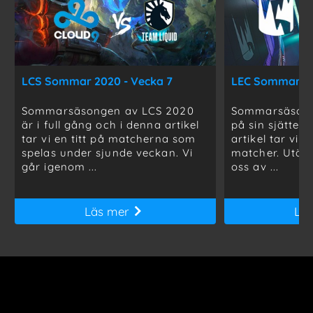
LCS Sommar 2020 - Vecka 7
LEC Sommar 20
Sommarsäsongen av LCS 2020
Sommarsäsong
är i full gång och i denna artikel
på sin sjätte 
tar vi en titt på matcherna som
artikel tar vi e
spelas under sjunde veckan. Vi
matcher. Utöve
går igenom ...
oss av ...
Läs mer
Lä