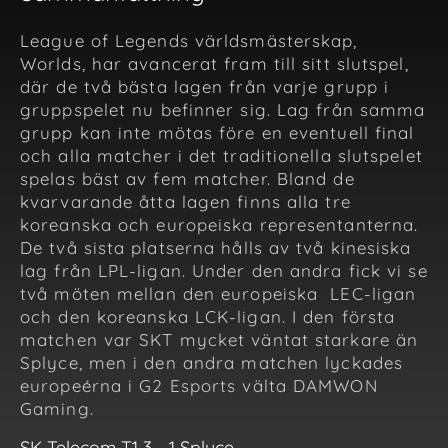
League of Legends världsmästerskap,
Worlds, har avancerat fram till sitt slutspel,
där de två bästa lagen från varje grupp i
gruppspelet nu befinner sig. Lag från samma
grupp kan inte mötas före en eventuell final
och alla matcher i det traditionella slutspelet
spelas bäst av fem matcher. Bland de
kvarvarande åtta lagen finns alla tre
koreanska och europeiska representanterna.
De två sista platserna hålls av två kinesiska
lag från LPL-ligan. Under den andra fick vi se
två möten mellan den europeiska LEC-ligan
och den koreanska LCK-ligan. I den första
matchen var SKT mycket väntat starkare än
Splyce, men i den andra matchen lyckades
europeérna i G2 Esports välta DAMWON
Gaming.
SK Telecom T1 3 - 1 Splyce