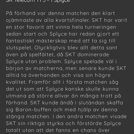
På förhand var denna matchen den klart
ojämnaste av alla kvartsfinaler. SKT har varit
en stor favorit att vinna hela turneringen
sedan start och Splyce har redan gjort ett
fantastiskt mästerskap med att ta sig till
slutspelet. Olyckligtvis blev allt detta sant
även på spelfältet, då SKT dominerade
Splyce utan problem. Splyce spelade väl i
början av matcherna, men senare kunde SKT
alltid ta överhanden och visa sin högre
kvalitet. Framför allt i första matchen såg
det ut som att Splyce kanske skulle kunna
utmana på större allvar än många trott på
förhand. SKT kunde ändå i slutändan skaffa
sig Baron-buffen och med hjälp av denna
stänga matchen. I den andra matchen visade
SKT sin riktiga styrka och förstörde Splyce
totalt utan att det fanns en chans över