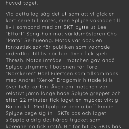
huvud taget.
Vid detta lag såg det ut som att vi gick en
kort serie till mötes, men Splyce vaknade till
liv i samband med att SKT bytte ut Lee
“Effort” Sang-hon mot världsmästaren Cho
“Mata” Se-hyeong. Matas var dock en
fantastisk sak för publiken som vaknade
ordentligt till liv när han även fick spela
Thresh. Matas inträde i matchen gav ändå
Splyce utrymme i botlanen för Tore
“Norskeren” Hoel Eilertsen som tillsammans
med Andrei “Xerxe” Dragomir hittade kills
över hela kartan. Även om matchen var
relativt jämn länge hade Splyce greppet och
efter 22 minuter fick laget en mycket viktig
Baron-kill. Med hjälp av denna buff kunde
Splyce bege sig in i SKTs bas och laget
släppte aldrig det hårda trycket som
koreanerna fick utstå. Bit för bit av SKTs bas