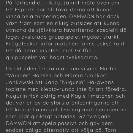
På förhand ett riktigt jämnt möte även om
G2 Esports hör till favoriterna att kunna
vinna hela turneringen. DAMWON har dock
växt fram som en riktig outsider att kunna
utmana de självklara favoriterna, speciellt då
laget avslutade gruppspelet mycket starkt.
Frågetecken inför matchen fanns också runt
G2 då deras insatser mot Griffin i
gruppspelet var högst tveksamma.
Direkt i den första matchen visade Martin
“Wunder” Hansen och Marcin “Jankos”
Jankowski att Jang “Nugurin” Ha-gwons
toplane med klepto-runda inte är att föredra.
Nugurin fick aldrig med Kayle i matchen och
det var en av de största anledningarna att
G2 kunde ha en guldledning matchen igenom
som aldrig riktigt hotades. G2 tvingade
DAMWON att spela passivt och gav dem
endast dåliga alternativ att välja på. Torn