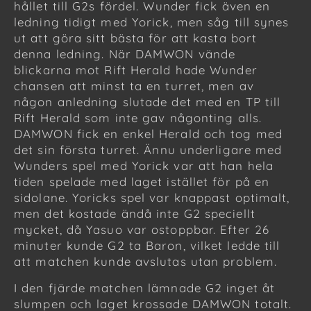
hållet till G2s fördel. Wunder fick även en
ledning tidigt med Yorick, men såg till synes
ut att göra sitt bästa för att kasta bort
denna ledning. När DAMWON vände
blickarna mot Rift Herald hade Wunder
chansen att minst ta en turret, men av
någon anledning slutade det med en TP till
Rift Herald som inte gav någonting alls.
DAMWON fick en enkel Herald och tog med
det sin första turret. Ännu underligare med
Wunders spel med Yorick var att han hela
tiden spelade med laget istället för på en
sidolane. Yoricks spel var knappast optimalt,
men det kostade ändå inte G2 speciellt
mycket, då Yasuo var ostoppbar. Efter 26
minuter kunde G2 ta Baron, vilket ledde till
att matchen kunde avslutas utan problem.
I den fjärde matchen lämnade G2 inget åt
slumpen och laget krossade DAMWON totalt.