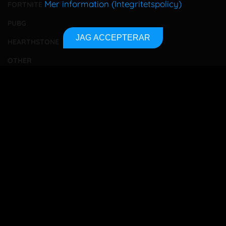
Mer information (Integritetspolicy)
FORTNITE
PUBG
JAG ACCEPTERAR
HEARTHSTONE
OTHER
TOURNAMENTS
BETTING
TA KONTAKT
OM OSS
INTEGRITETSPOLICY
SITEMAP
Bet responsibly
18+