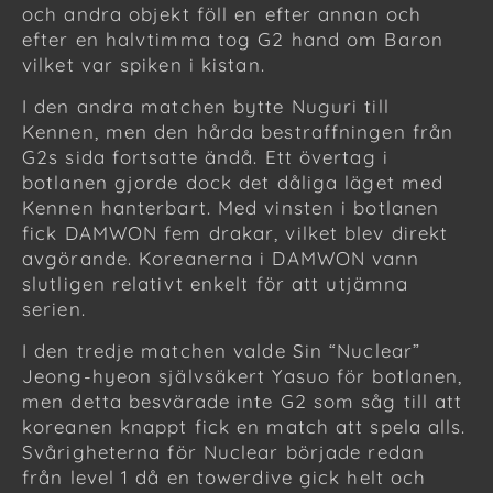
och andra objekt föll en efter annan och
efter en halvtimma tog G2 hand om Baron
vilket var spiken i kistan.
I den andra matchen bytte Nuguri till
Kennen, men den hårda bestraffningen från
G2s sida fortsatte ändå. Ett övertag i
botlanen gjorde dock det dåliga läget med
Kennen hanterbart. Med vinsten i botlanen
fick DAMWON fem drakar, vilket blev direkt
avgörande. Koreanerna i DAMWON vann
slutligen relativt enkelt för att utjämna
serien.
I den tredje matchen valde Sin “Nuclear”
Jeong-hyeon självsäkert Yasuo för botlanen,
men detta besvärade inte G2 som såg till att
koreanen knappt fick en match att spela alls.
Svårigheterna för Nuclear började redan
från level 1 då en towerdive gick helt och