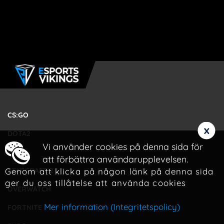
CS:GO
x
DOTA2
Vi använder cookies på denna sida för
LOL
att förbättra användarupplevelsen.
Genom att klicka på någon länk på denna sida
STARCRAFT 2
ger du oss tillåtelse att använda cookies
OVERWATCH
Mer information (Integritetspolicy)
FORTNITE