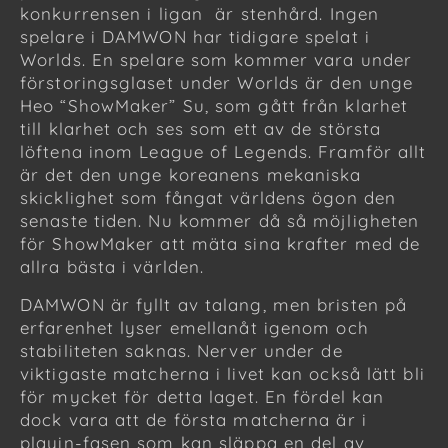
konkurrensen i ligan är stenhård. Ingen
spelare i DAMWON har tidigare spelat i
Worlds. En spelare som kommer vara under
förstoringsglaset under Worlds är den unge
Heo “ShowMaker” Su, som gått från klarhet
till klarhet och ses som ett av de största
löftena inom League of Legends. Framför allt
är det den unge koreanens mekaniska
skicklighet som fångat världens ögon den
senaste tiden. Nu kommer då så möjligheten
för ShowMaker att mäta sina krafter med de
allra bästa i världen.
DAMWON är fyllt av talang, men bristen på
erfarenhet lyser emellanåt igenom och
stabiliteten saknas. Nerver under de
viktigaste matcherna i livet kan också lätt bli
för mycket för detta laget. En fördel kan
dock vara att de första matcherna är i
playin-fasen som kan släppa en del av