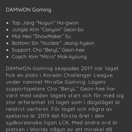
DAMWON Gaming
Top: Jang “Nuguri” Ha-gwon
Jungle: Kim “Canyon” Geon-bu
Mid: Heo “ShowMaker” Su
Bottom: Sin “Nuclear” Jeong-hyeon
Support: Cho “BeryL” Geon-hee
Coach: Kim “Micro” Mok-kyoung
DAMWON Gaming skapades 2017 när laget
fick en plats i Korean Challenger League
under namnet MiraGe Gaming. Lagets
supportspelare Cho “BeryL” Geon-hee har
varit med sedan lagets start och för med sig
stor erfarenhet till laget som i dagsläget är
relativt oerfaret. För laget och några av
spelarna är 2019 det första året i den
sydkoreanska ligan LCK. Med andra ord är
platsen i Worlds något av ett mirakel då