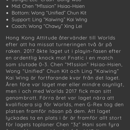
Mid: Chen “M1ssion” Hsiao-Hsien
Bottom: Wong “Unified” Chun Kit
Support: Ling “Kaiwing” Kai Wing
Coach: Wong “Chawy” Xing Lei
Hong Kong Attitude återvänder till Worlds
efter att ha missat turneringen två år på
raken. 2017 åkte laget ut i playin-fasen efter
en ordentlig knock mot Fnatic i en match
som slutade 0-3. Chen “M1ssion” Hsiao-Hsien,
Wong “Unified” Chun Kit och Ling “Kaiwing”
Kai Wing är fortfarande kvar från det laget.
Åren före var laget mer eller mindre osynligt,
men i och med Worlds 2017 fick man sitt
genombrott. Förra året var laget nära att
kvalificera sig för Worlds, men G-Rex tog den
platsen framför näsan på dem. Att laget
lyckades ta en plats i år är framför allt stort
för lagets toplaner Chen “3z” Hani som fyra