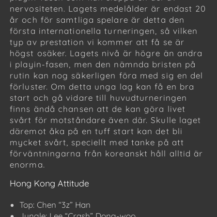
nervositeten. Lagets medelålder är endast 20
år och för samtliga spelare är detta den
första internationella turneringen, så vilken
typ av prestation vi kommer att få se är
högst osäker. Lagets nivå är högre än andra
i playin-fasen, men den nämnda bristen på
rutin kan nog säkerligen föra med sig en del
förluster. Om detta unga lag kan få en bra
start och gå vidare till huvudturneringen
finns ändå chansen att de kan göra livet
svårt för motståndare även där. Skulle laget
däremot åka på en tuff start kan det bli
mycket svårt, speciellt med tanke på att
förväntningarna från koreanskt håll alltid är
enorma.
Hong Kong Attitude
Top: Chen “3z” Han
Jungle: Lee “Crash” Dong-woo