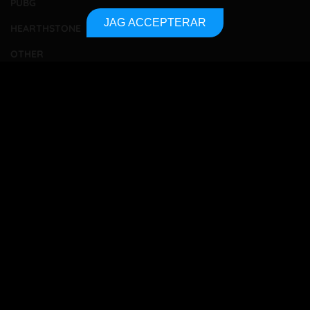
PUBG
JAG ACCEPTERAR
HEARTHSTONE
OTHER
TOURNAMENTS
BETTING
TA KONTAKT
OM OSS
INTEGRITETSPOLICY
SITEMAP
Bet responsibly
18+
All betting players must be 18 years or older to gamble