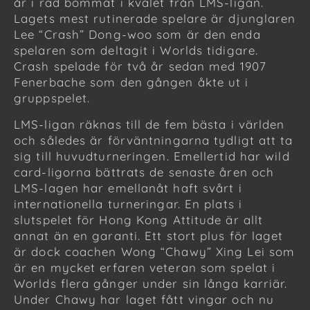
år i rad bommat i kvalet från LMS-ligan.
Lagets mest rutinerade spelare är djunglaren
Lee “Crash” Dong-woo som är den enda
spelaren som deltagit i Worlds tidigare.
Crash spelade för två år sedan med 1907
Fenerbache som den gången åkte ut i
gruppspelet.
LMS-ligan räknas till de fem bästa i världen
och således är förväntningarna tydligt att ta
sig till huvudturneringen. Emellertid har wild
card-ligorna bättrats de senaste åren och
LMS-lagen har emellanåt haft svårt i
internationella turneringar. En plats i
slutspelet för Hong Kong Attitude är allt
annat än en garanti. Ett stort plus för laget
är dock coachen Wong “Chawy” Xing Lei som
är en mycket erfaren veteran som spelat i
Worlds flera gånger under sin långa karriär.
Under Chawy har laget fått vingar och nu