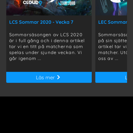
LCS Sommar 2020 - Vecka 7
LEC Sommar 20
Sommarsäsongen av LCS 2020
Sommarsäsong
är i full gång och i denna artikel
på sin sjätte 
tar vi en titt på matcherna som
artikel tar vi e
spelas under sjunde veckan. Vi
matcher. Utöve
går igenom ...
oss av ...
Läs mer
Lä