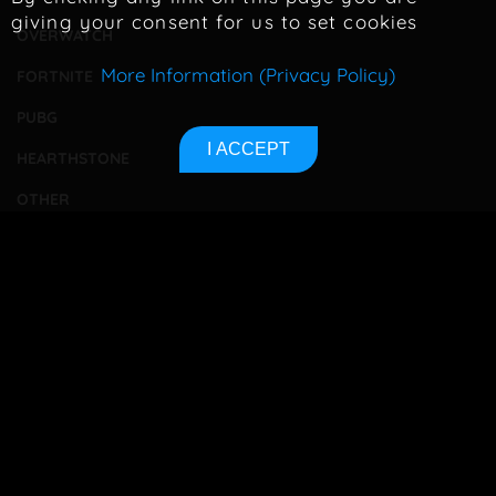
giving your consent for us to set cookies
OVERWATCH
More Information (Privacy Policy)
FORTNITE
PUBG
I ACCEPT
HEARTHSTONE
OTHER
TOURNAMENTS
BETTING
CONTACT
ABOUT US
PRIVACY POLICY
SITEMAP