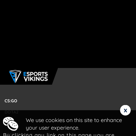
CS:GO
x
DOTA2
We use cookies on this site to enhance
LOL
your user experience.
By clicking any link on this page you are
STARCRAFT 2