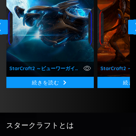
StarCraft2 ～ビューワーガイド～
StarCraft2
『スタークラフト２』は世界中に数
『スタークラフ
続きを読む
続き
百万人のプレーヤーがいるサイファ
百万人のプレー
イ・リアルタイムシミュレーション
イ・リアルタイ
（RTS）です。本ガイドはゲームの
（RTS）です
観方やオンライン視聴方法について
ンドより上のラ
紹介しています。内
レーヤーを始め
スタークラフトとは