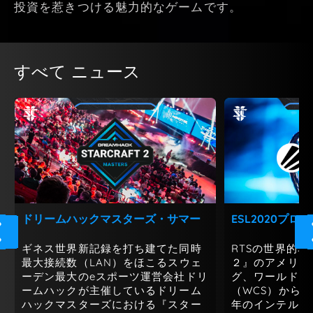
投資を惹きつける魅力的なゲームです。
すべて ニュース
ドリームハックマスターズ・サマー
ESL2020プロ
ギネス世界新記録を打ち建てた同時
RTSの世界的
最大接続数（LAN）をほこるスウェ
２』のアメリカ
ーデン最大のeスポーツ運営会社ドリ
グ、ワールドチ
ームハックが主催しているドリーム
（WCS）からE
ハックマスターズにおける『スター
年のインテルエ