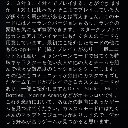
２、３対３、４対４でプレイすることができ ます
が、１対１に比べるとそこまでプレイしている人
が多くなく競技性があるとは言えません。このモ
ードにはノーランクバージョンもあり、ランクの
変動を気にせず練習できます。 スタークラフト２
はカジュアルプレイヤーにもたくさんのモードを
用意しています。最初にご紹介したモードの他に
もCo-opモード（協力プレイ）があり、一般ユニ
ットとは違い、キャンペーンモードで出てくる特
殊キャラクターを使い友人や他の人とチームを組
んで様々な難易度のミッションをクリアします。
その他にもコミュニティが独自にカスタマイズし
たゲームモードがプレイできるカスタムモードが
あり、一部ご紹介しますとDirect Strike、Micro
Battles、Marine Arenaなどがオモシロいです。
これを念頭において、あなたの趣向にあったゲー
ムを見つけてください。カスタムモードにはたく
さんのマップとモジュールがありますので、何か
しら好みが合うゲームが見つかると思います。