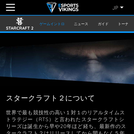
JP
ENGLISH
(EN)
ゲームイントロ
ニュース
ガイド
トーナメ
STARCRAFT 2
SVENSKA
(SE)
SUOMI
(FI)
JAPANESE
(JP)
スタークラフト２について
世界で最も競技性の高い１対１のリアルタイムス
トラテジー（RTS）と言われたスタークラフトシ
リーズは誕生から早や20年ほど経ち、最新作のス
タークラフト２はリリースしてから間もなく５年