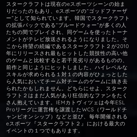
スタークラフトは現在のeスポーツシーンの始ま
りだったのもあり、eスポーツの“ゴッドファーザ
ー”として知られています。韓国でスタークラフト
の拡張パックである“ブルードウォー”が多くの人
たちの間でプレイされ、同ゲームを使ったトーナ
メントがテレビ放送されるようになりました。そ
こから待望の続編であるスタークラフト２が2010
年にリリースされ最もヒットした競技性の高い他
のゲームと比較すると若干見劣りがあるものの、
前作と同じようにヒットしました。ハイレベルな
スキルが求められる１対１の内容がひょっとした
ら人気においてチーム対チームのゲームに抜き去
られたかもしれません。どちらにせよ、スターク
ラフト２はまだ人気があり狂信的なファンをたく
さん抱えています。IEMカトヴィツェは今年ESL
Proリーグに運営権を譲渡したWCS（ワールドチ
ャンピオンシップ）などと並び、毎年開催される
eスポーツ『スタークラフト２』における最大の
イベントの１つでもあります。