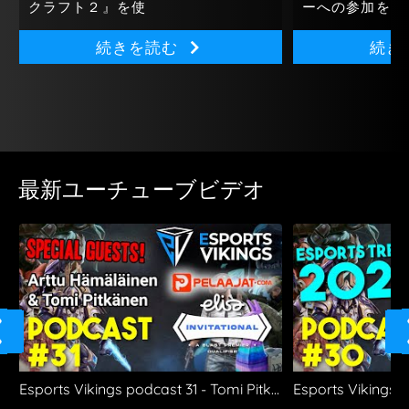
クラフト２』を使
ーへの参加をか
続きを読む
続き
最新ユーチューブビデオ
Esports Vikings podcast 31 - Tomi Pitkänen and Arttu Hämäläinen joins us!