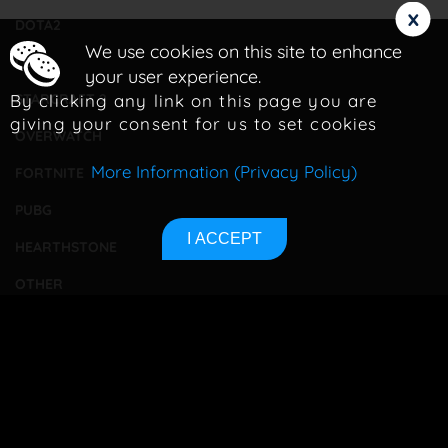
x
DOTA2
We use cookies on this site to enhance
LOL
your user experience.
By clicking any link on this page you are
STARCRAFT 2
giving your consent for us to set cookies
OVERWATCH
More Information (Privacy Policy)
FORTNITE
PUBG
I ACCEPT
HEARTHSTONE
OTHER
TOURNAMENTS
BETTING
CONTACT