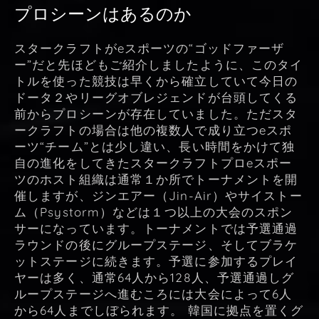
プロシーンはあるのか
スタークラフトがeスポーツの“ゴッドファーザ
ー”だと先ほどもご紹介しましたように、このタイ
トルを使った競技は早くから確立していて今日の
ドータ２やリーグオブレジェンドが台頭してくる
前からプロシーンが存在していました。ただスタ
ークラフトの場合は他の複数人で成り立つeスポ
ーツ“チーム”とは少し違い、長い時間をかけて独
自の進化をしてきたスタークラフトプロeスポー
ツのホスト組織は通常１か所でトーナメントを開
催しますが、ジンエアー（Jin-Air）やサイストー
ム（Psystorm）などは１つ以上の大会のスポン
サーになっています。トーナメントでは予選通過
ラウンドの後にグループステージ、そしてブラケ
ットステージに続きます。予選に参加するプレイ
ヤーは多く、通常64人から128人、予選通過しグ
ループステージへ進むころには大会によって6人
から64人までしぼられます。 韓国に拠点を置くグ