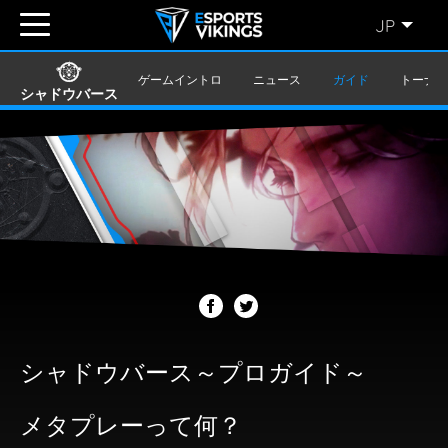
JP
ENGLISH
(EN)
ゲームイントロ
ニュース
ガイド
トーナ
シャドウバース
SVENSKA
(SE)
SUOMI
(FI)
JAPANESE
(JP)
シャドウバース～プロガイド～
メタプレーって何？