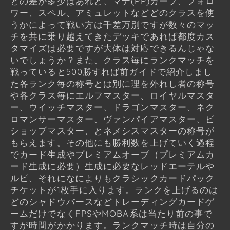
との差が多少はあれど、マナ(PP)カーブ、フォロ
ワー、スペル、アミュレットなどどのクラスを使
うかによって戦い方は千差万別ですが数々のマッ
チを共に乗り越えてきたデッキであれば都度カス
タマイズは必要ですが大体は対応できるんじゃな
いでしょうか？また、クラス毎にランクマッチを
戦っていると500勝すれば前ガイドで紹介しまし
た各ランク毎の称号とは別に理を外れし者の称号
や各クラス毎にエルフマスター、ロイヤルマスタ
ー、ウイッチマスター、ドラゴンマスター、ネク
ロマンサーマスター、ヴァンパイアマスター、ビ
ショップマスター、とネメシスマスターの称号が
もらえます。その他にも勝利数を上げていく過程
でカード生成やプレミアムオーブ（プレミアムカ
ード生成に必要）生成に必要なレッドエーテルや
ルピ、それになによりもクラシックカードパック
チケットが1枚手に入ります。ランクを上げるのは
どのシャドウバースなどトレーディングカードゲ
ームだけでなくFPSやMOBA系は当たり前の事で
すが時間がかかります。ランクマッチ時は自分の