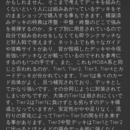
かもしれません。そこまで考えてデッキを組みた
くないという人には組みあがっているデッキをそ
のままショップで購入する事もできます。構築済
みデッキの特典は序盤・中盤・終盤のどこで強み
を発揮するのか、タイプ別に用意されているので
自分で組み合わせをしなくても即ランクマッチな
ど対人戦で使えます。ネット上でも色々なガイド
や攻略サイトがあり、皆が投稿したデッキや今現
在強いデッキなどが載っているのでそれを参考に
するのも1つの手です。また、これもMOBA系と同
じと言われるのが、Tier1, Tier2, Tier3, Tier4とカ
ードデッキが分かれています。Tier1は各々のカー
ド自体がよく、且つ補完されており、デッキとし
てかなり強いです。その分同じように対策されて
しまいがちですが、大体のTier1は崩されにくいで
す。Tier2はTier1に負けずとも劣らずのデッキ構
成となっていますが、安定性がやや足りなく、流
行りの変化によってTier1～Tier3の間を行き来す
る事があります。Tier3中堅デッキはTier1とTier2
に比べるとほとんどの場合デッキ的に強くなく、