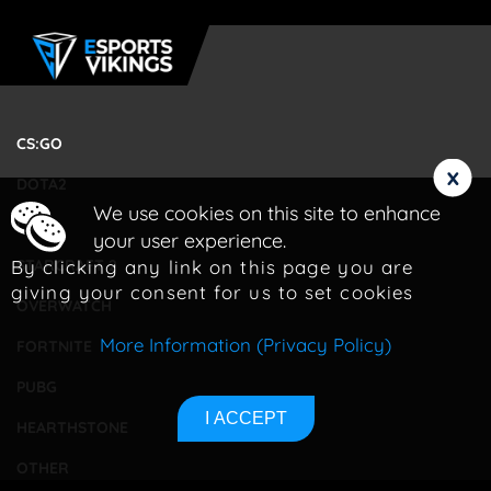
CS:GO
x
DOTA2
We use cookies on this site to enhance
LOL
your user experience.
By clicking any link on this page you are
STARCRAFT 2
giving your consent for us to set cookies
OVERWATCH
More Information (Privacy Policy)
FORTNITE
PUBG
I ACCEPT
HEARTHSTONE
OTHER