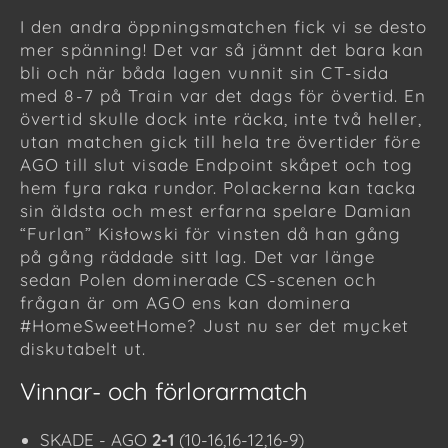
I den andra öppningsmatchen fick vi se desto
mer spänning! Det var så jämnt det bara kan
bli och när båda lagen vunnit sin CT-sida
med 8-7 på Train var det dags för övertid. En
övertid skulle dock inte räcka, inte två heller,
utan matchen gick till hela tre övertider före
AGO till slut visade Endpoint skåpet och tog
hem fyra raka rundor. Polackerna kan tacka
sin äldsta och mest erfarna spelare Damian
“Furlan” Kisłowski för vinsten då han gång
på gång räddade sitt lag. Det var länge
sedan Polen dominerade CS-scenen och
frågan är om AGO ens kan dominera
#HomeSweetHome? Just nu ser det mycket
diskutabelt ut.
Vinnar- och förlorarmatch
SKADE - AGO
2-1
(10-16,16-12,16-9)