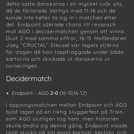
detta satte danskarna i en mycket svår sits
då de förlorade Vertigo med 11-16 och de
kunde inte heller ta sig in i matchen efter
det. Endpoint säkrade chans till revansch
mot AGO i decidermatchen genom att vinna
Dust 2 med samma siffror, 16-11. Holländaren
Joey “CRUC1AL” Steusel var lagets stjärna
för dagen då han toppfraggade under båda
kartorna och skickade ut danskarna ur
turneringen.
Decidermatch
Endpoint - AGO
2-0
(16-10,16-12)
I öppningsmatchen mellan Endpoint och AGO
bjöd lagen på en riktig sluggerfest på Train,
som AGO slutligen tog hem, men historien
skulle ändra sig denna gång. Endpoint visade
rejäl styrka på sitt egna kartval, Vertigo, och