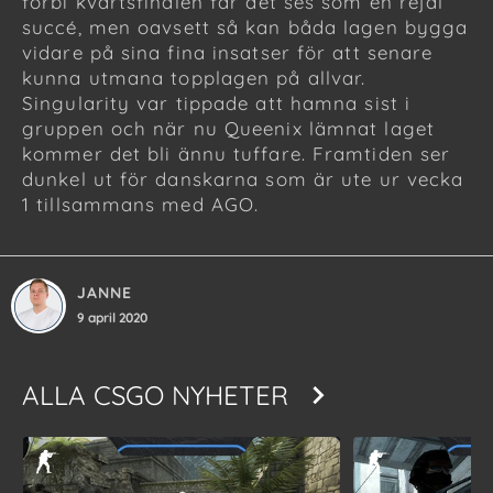
förbi kvartsfinalen får det ses som en rejäl
succé, men oavsett så kan båda lagen bygga
vidare på sina fina insatser för att senare
kunna utmana topplagen på allvar.
Singularity var tippade att hamna sist i
gruppen och när nu Queenix lämnat laget
kommer det bli ännu tuffare. Framtiden ser
dunkel ut för danskarna som är ute ur vecka
1 tillsammans med AGO.
JANNE
9 april 2020
ALLA
CSGO NYHETER