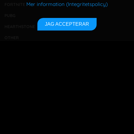
Mer information (Integritetspolicy)
FORTNITE
PUBG
JAG ACCEPTERAR
HEARTHSTONE
OTHER
TOURNAMENTS
BETTING
TA KONTAKT
OM OSS
INTEGRITETSPOLICY
SITEMAP
Bet responsibly
18+