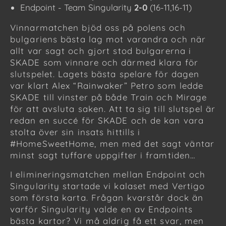
Endpoint - Team Singularity
2-0
(16-11,16-11)
Vinnarmatchen bjöd oss på polens och
bulgariens bästa lag mot varandra och när
allt var sagt och gjort stod bulgarerna i
SKADE som vinnare och därmed klara för
slutspelet. Lagets bästa spelare för dagen
var klart Alex “Rainwaker” Petro som ledde
SKADE till vinster på både Train och Mirage
för att avsluta saken. Att ta sig till slutspel är
redan en succé för SKADE och de kan vara
stolta över sin insats hittills i
#HomeSweetHome, men med det sagt väntar
minst sagt tuffare uppgifter i framtiden…
I elimineringsmatchen mellan Endpoint och
Singularity startade vi kalaset med Vertigo
som första karta. Frågan kvarstår dock än
varför Singularity valde en av Endpoints
bästa kartor? Vi må aldrig få ett svar, men