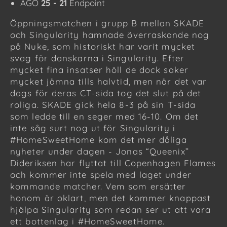
AGO
25 - 21
Endpoint
Öppningsmatchen i grupp B mellan SKADE
och Singularity hamnade överraskande nog
på Nuke, som historiskt har varit mycket
svag för danskarna i Singularity. Efter
mycket fina insatser höll de dock saker
mycket jämna tills halvtid, men när det var
dags för deras CT-sida tog det slut på det
roliga. SKADE gick hela 8-3 på sin T-sida
som ledde till en seger med 16-10. Om det
inte såg surt nog ut för Singularity i
#HomeSweetHome kom det mer dåliga
nyheter under dagen - Jonas “Queenix”
Dideriksen har flyttat till Copenhagen Flames
och kommer inte spela med laget under
kommande matcher. Vem som ersätter
honom är oklart, men det kommer knappast
hjälpa Singularity som redan ser ut att vara
ett bottenlag i #HomeSweetHome.