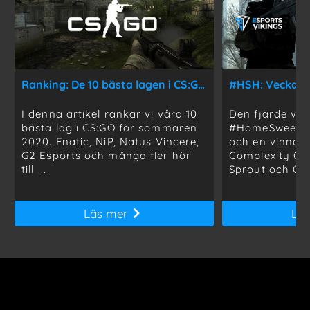
Ranking: De 10 bästa lagen i CS:GO just nu
I denna artikel rankar vi våra 10
Den fjärde ve
bästa lag i CS:GO för sommaren
#HomeSweetHo
2020. Fnatic, NiP, Natus Vincere,
och en vinnare
G2 Esports och många fler hör
Complexity Ga
till ...
Sprout och Gam
Läs mer
Lä