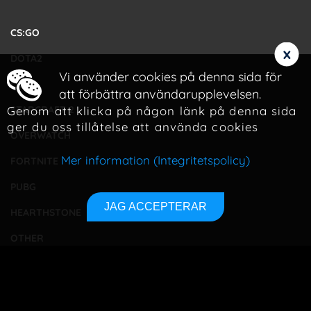
CS:GO
x
DOTA2
Vi använder cookies på denna sida för
LOL
att förbättra användarupplevelsen.
Genom att klicka på någon länk på denna sida
STARCRAFT 2
ger du oss tillåtelse att använda cookies
OVERWATCH
Mer information (Integritetspolicy)
FORTNITE
PUBG
JAG ACCEPTERAR
HEARTHSTONE
OTHER
TOURNAMENTS
BETTING