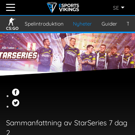
SE
ENGLISH
(EN)
Spelintroduktion
Nyheter
Guider
Tur
CS:GO
SVENSKA
(SE)
SUOMI
(FI)
JAPANESE
(JP)
Sammanfattning av StarSeries 7 dag
2