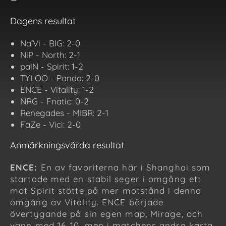
Dagens resultat
Na’Vi - BIG: 2-0
NiP - North: 2-1
paiN - Spirit: 1-2
TYLOO - Panda: 2-0
ENCE - Vitality: 1-2
NRG - Fnatic: 0-2
Renegades - MIBR: 2-1
FaZe - Vici: 2-0
Anmärkningsvärda resultat
ENCE:
En av favoriterna här i Shanghai som
startade med en stabil seger i omgång ett
mot Spirit stötte på mer motstånd i denna
omgång av Vitality. ENCE började
övertygande på sin egen map, Mirage, och
vann med 16-10, men i matchens andra karta