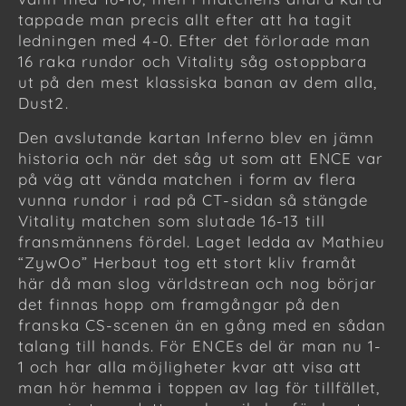
tappade man precis allt efter att ha tagit
ledningen med 4-0. Efter det förlorade man
16 raka rundor och Vitality såg ostoppbara
ut på den mest klassiska banan av dem alla,
Dust2.
Den avslutande kartan Inferno blev en jämn
historia och när det såg ut som att ENCE var
på väg att vända matchen i form av flera
vunna rundor i rad på CT-sidan så stängde
Vitality matchen som slutade 16-13 till
fransmännens fördel. Laget ledda av Mathieu
“ZywOo” Herbaut tog ett stort kliv framåt
här då man slog världstrean och nog börjar
det finnas hopp om framgångar på den
franska CS-scenen än en gång med en sådan
talang till hands. För ENCEs del är man nu 1-
1 och har alla möjligheter kvar att visa att
man hör hemma i toppen av lag för tillfället,