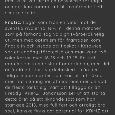
men visst var detta en besvikelse för laget
och det kan komma att bli avgörande i ett
senare skede.
Fnatic:
Laget kom från en vinst mot de
svenska rivalerna, NiP, in i denna matchen
som på förhand såg väldigt svårberäknelig
ut, men med optimism för framtiden kom
Fnatic in och visade att fiaskot i Katowice
var en engångsföreteélse och man vann två
raka kartor med 16-13 och 19-15. En tuff
match som kunde slutat annorlunda, men det
är ändå ett stort styrkebesked i från den
tidigare dominanten som kan bli att räkna
med här i Shanghai, åtminstone mer än vad
de flesta tänkt sig. Värt att tillägga är att
Freddy “KRIMZ” Johansson ser ut att starta
detta året på ett liknande sätt som han
startade 2018, med full fart och otroligt bra
spel, kanske finns det potential för KRIMZ att