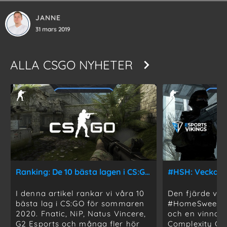
JANNE
31 mars 2019
ALLA
CSGO NYHETER
Ranking: De 10 bästa lagen i CS:GO just nu
I denna artikel rankar vi våra 10
Den fjärde ve
bästa lag i CS:GO för sommaren
#HomeSweetHo
2020. Fnatic, NiP, Natus Vincere,
och en vinnare
G2 Esports och många fler hör
Complexity Ga