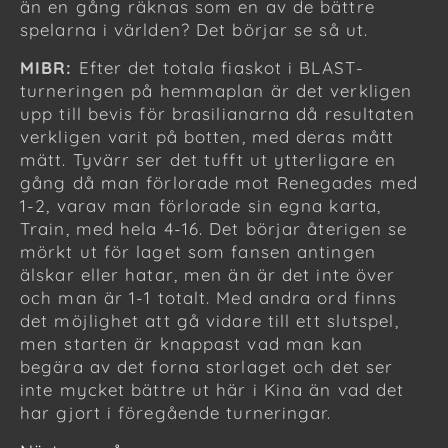
än en gång räknas som en av de bättre
spelarna i världen? Det börjar se så ut.
MIBR:
Efter det totala fiaskot i BLAST-
turneringen på hemmaplan är det verkligen
upp till bevis för brasilianarna då resultaten
verkligen varit på botten, med deras mått
mätt. Tyvärr ser det tufft ut ytterligare en
gång då man förlorade mot Renegades med
1-2, varav man förlorade sin egna karta,
Train, med hela 4-16. Det börjar återigen se
mörkt ut för laget som fansen antingen
älskar eller hatar, men än är det inte över
och man är 1-1 totalt. Med andra ord finns
det möjlighet att gå vidare till ett slutspel,
men starten är knappast vad man kan
begära av det forna storlaget och det ser
inte mycket bättre ut här i Kina än vad det
har gjort i föregående turneringar.