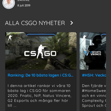
8 juli 2019
ALLA
CSGO NYHETER
Ranking: De 10 bästa lagen i CS:GO just nu
I denna artikel rankar vi våra 10
Den fjärde ve
bästa lag i CS:GO för sommaren
#HomeSweetHo
2020. Fnatic, NiP, Natus Vincere,
och en vinnare
G2 Esports och många fler hör
Complexity Ga
till ...
Sprout och Gam