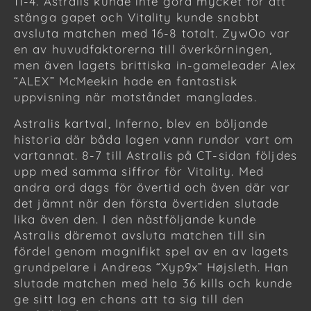
11-4. Astralis kunde inte göra mycket för att
stänga gapet och Vitality kunde snabbt
avsluta matchen med 16-8 totalt. ZywOo var
en av huvudfaktorerna till överkörningen,
men även lagets brittiska in-gameleader Alex
“ALEX” McMeekin hade en fantastisk
uppvisning när motståndet manglades.
Astralis kartval, Inferno, blev en böljande
historia där båda lagen vann rundor vart om
vartannat. 8-7 till Astralis på CT-sidan följdes
upp med samma siffror för Vitality. Med
andra ord dags för övertid och även där var
det jämnt när den första övertiden slutade
lika även den. I den nästföljande kunde
Astralis däremot avsluta matchen till sin
fördel genom magnifikt spel av en av lagets
grundpelare i Andreas “Xyp9x” Højsleth. Han
slutade matchen med hela 36 kills och kunde
ge sitt lag en chans att ta sig till den