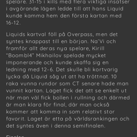
spelare. 31-15 i kills med flera viktiga insatser
i avgörande lägen ledde till att hans Liquid
kunde kamma hem den första kartan med
16-12.
Liquids kartval föll på Overpass, men det
syntes knappast till en början. Na’Vi och
framför allt deras nya spelare, Kirill
“Boombl4” Mikhailov spelade mycket
imponerande och kunde skaffa sig en
ledning med 12-6. Det skulle bli kortvarig
lycka då Liquid såg ut att ha tröttnat. 10
raka vunna rundor som CT senare hade man
vunnit kartan. Laget fick det att se enkelt ut
när man väl fick bollen i rullning och därmed
är man klara för final, där man också
kommer att komma in som relativt stor
favorit. Laget är etta på världsrankingen och
det syntes även i denna semifinalen.