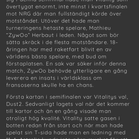
övertygat enormt, inte minst i kvartsfinalen
mot NRG där man fullständigt körde över
motståndet. Utöver det hade man
turneringens hetaste spelare, Mathieu
“ZywOo” Herbaut i leden. Något som bör
sätta skräck i de flesta motståndare. 18-
åringen har med raketfart blivit en av
världens bästa spelare, med bud om
förstaplatsen. En sak var säker inför denna
match, ZywOo behövde ytterligare en gång
leverera en insats i världsklass om
fransoserna skulle ha en chans.
Första kartan i semifinalen var Vitalitys val,
Dust2. Sedvanligt lagets val när det kommer
till kartor och än en gång visade man
otroligt hög kvalité. Vitality satte gasen i
botten redan från start och när man hade
spelat sin T-sida hade man en ledning med