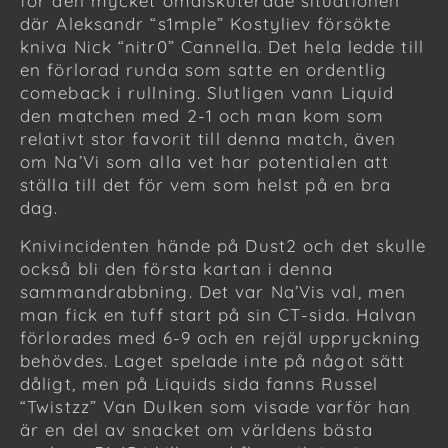
för den mycket omdiskuterade situationen
där Aleksandr “s1mple” Kostyliev försökte
kniva Nick “nitr0” Cannella. Det hela ledde till
en förlorad runda som satte en ordentlig
comeback i rullning. Slutligen vann Liquid
den matchen med 2-1 och man kom som
relativt stor favorit till denna match, även
om Na’Vi som alla vet har potentialen att
ställa till det för vem som helst på en bra
dag.
Knivincidenten hände på Dust2 och det skulle
också bli den första kartan i denna
sammandrabbning. Det var Na’Vis val, men
man fick en tuff start på sin CT-sida. Halvan
förlorades med 6-9 och en rejäl uppryckning
behövdes. Laget spelade inte på något sätt
dåligt, men på Liquids sida fanns Russel
“Twistzz” Van Dulken som visade varför han
är en del av snacket om världens bästa