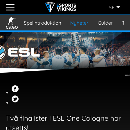
SE
ENGLISH
(EN)
Spelintroduktion
Nyheter
Guider
Tur
CS:GO
SVENSKA
(SE)
SUOMI
(FI)
JAPANESE
(JP)
Två finalister i ESL One Cologne har
utsetts!