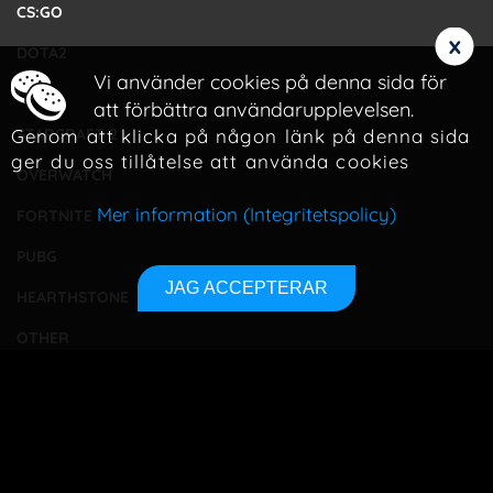
CS:GO
x
DOTA2
Vi använder cookies på denna sida för
LOL
att förbättra användarupplevelsen.
Genom att klicka på någon länk på denna sida
STARCRAFT 2
ger du oss tillåtelse att använda cookies
OVERWATCH
Mer information (Integritetspolicy)
FORTNITE
PUBG
JAG ACCEPTERAR
HEARTHSTONE
OTHER
TOURNAMENTS
BETTING
TA KONTAKT