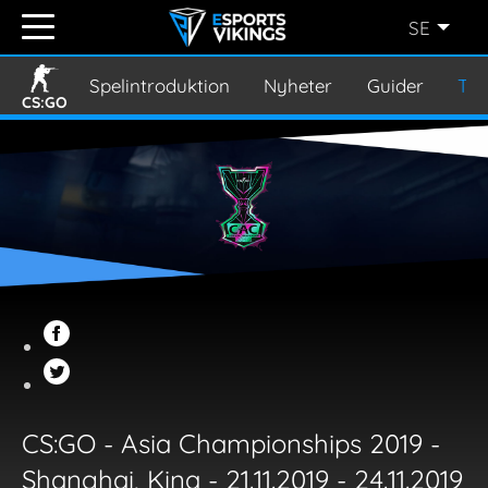
SE
ENGLISH
(EN)
Spelintroduktion
Nyheter
Guider
Tur
CS:GO
SVENSKA
(SE)
SUOMI
(FI)
JAPANESE
(JP)
CS:GO - Asia Championships 2019 -
Shanghai, Kina - 21.11.2019 - 24.11.2019