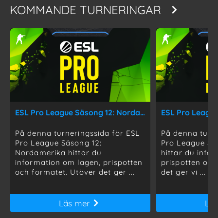
KOMMANDE TURNERINGAR
ESL Pro League Säsong 12: Nordamerika
ESL Pro League
På denna turneringssida för ESL
På denna turne
Pro League Säsong 12:
Pro League Sä
Nordamerika hittar du
hittar du info
information om lagen, prispotten
prispotten och
och formatet. Utöver det ger ...
det ger vi ...
Läs mer
Lä