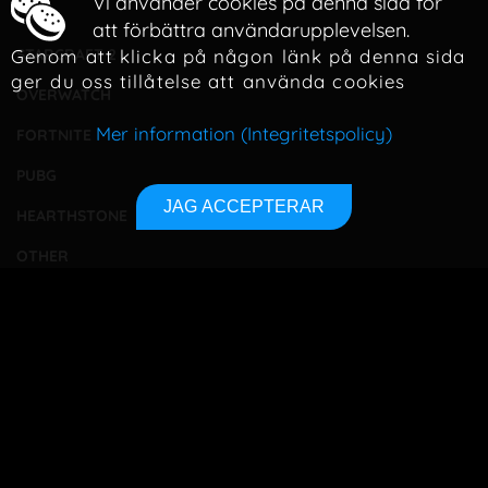
Vi använder cookies på denna sida för
LOL
att förbättra användarupplevelsen.
Genom att klicka på någon länk på denna sida
STARCRAFT 2
ger du oss tillåtelse att använda cookies
OVERWATCH
Mer information (Integritetspolicy)
FORTNITE
PUBG
JAG ACCEPTERAR
HEARTHSTONE
OTHER
TOURNAMENTS
BETTING
TA KONTAKT
OM OSS
INTEGRITETSPOLICY