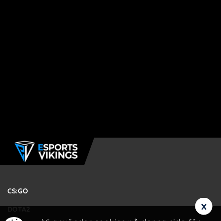
CS:GO
x
DOTA2