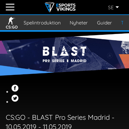
SE
ENGLISH
(EN)
Spelintroduktion
Nyheter
Guider
Tur
CS:GO
SVENSKA
(SE)
SUOMI
(FI)
JAPANESE
(JP)
CS:GO - BLAST Pro Series Madrid -
10.05.2019 - 11.05.2019