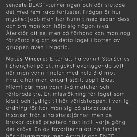
senaste BLAST-turneringen och där slutade
det med fem raka förluster. Frågan är hur
mycket jobb man har hunnit med sedan dess
och om man kan höja sig någon nivå.
Återstår att se, men på förhand kan man nog
förvänta sig att se detta laget i botten av
gruppen även i Madrid.
Natus Vincere:
Efter att ha vunnit StarSeries
i Shanghai på ett mycket övertygande sätt
när man vann finalen med hela 3-0 mot
Fnatic har man enbart ställt upp i Blast
Miami där man vann två matcher och
förlorade tre. En missräkning för laget som
klart och tydligt tillhör världstoppen. I vanlig
ordning förlitar man sig på storartade
insatser från sina storstjärnor, men de
brukar också prestera näst intill varje gång
det krävs. En av favoriterna att nå finalen
här tillsammans med Astralis och ENCE.