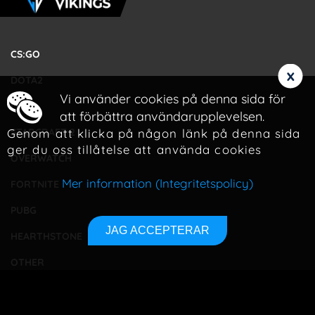
CS:GO
x
DOTA2
Vi använder cookies på denna sida för
LOL
att förbättra användarupplevelsen.
Genom att klicka på någon länk på denna sida
STARCRAFT 2
ger du oss tillåtelse att använda cookies
OVERWATCH
Mer information (Integritetspolicy)
FORTNITE
PUBG
JAG ACCEPTERAR
HEARTHSTONE
OTHER
TOURNAMENTS
BETTING