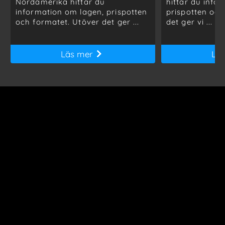
Nordamerika hittar du
hittar du info
information om lagen, prispotten
prispotten och
och formatet. Utöver det ger ...
det ger vi ...
Läs mer
Lä