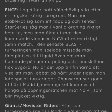
ordentligt svårt att knipa.
ENCE:
Laget har haft välbehövlig vila efter
ett mycket körigt program. Man har
etablerat sig som ett topplag och senast i
StarSeries såg man i vanlig ordning riktigt
heta ut, men man åkte ut mot den
kommande vinnaren Na’Vi efter en riktigt
jämn match. I den senaste BLAST-
turneringen man spelade missade man
finalplatsen till Liquid även om man
hamnade på samma poäng och rundskillnad
fick avgöra. Nu är det upp till finnarna att
visa att man jobbat på hårt under tiden man
inte spelat turneringar. Chanserna ser goda
ut här i Madrid, men mycket kommer att
hänga på öppningsmatchen mot Na’Vi, som
blir mycket viktig.
Giants/Movistar Riders:
Eftersom
turneringen spelas i Madrid väljer man att ge