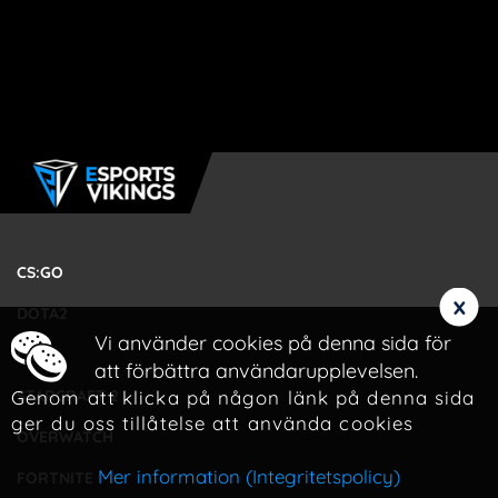
CS:GO
x
DOTA2
Vi använder cookies på denna sida för
LOL
att förbättra användarupplevelsen.
Genom att klicka på någon länk på denna sida
STARCRAFT 2
ger du oss tillåtelse att använda cookies
OVERWATCH
Mer information (Integritetspolicy)
FORTNITE