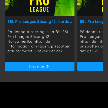
ESL Pro League Säsong 12: Nordamerika
ESL Pro League
På denna turneringssida för ESL
På denna turne
Pro League Säsong 12:
Pro League Sä
Nordamerika hittar du
hittar du info
information om lagen, prispotten
prispotten och
och formatet. Utöver det ger ...
det ger vi ...
Läs mer
Lä