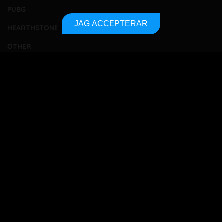
PUBG
JAG ACCEPTERAR
HEARTHSTONE
OTHER
TOURNAMENTS
BETTING
TA KONTAKT
OM OSS
INTEGRITETSPOLICY
SITEMAP
Bet responsibly
18+
All betting players must be 18 years or older to gamble