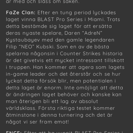
är med och slåss om saken.
FaZe Clan:
Efter en tung period lyckades
laget vinna BLAST Pro Series i Miami. Trots
detta bestämde sig laget för att ersätta
deras nyaste spelare, Daren “AdreN”
Kystaubayev med den gamle legendaren
Filip “NEO” Kubski. Som en av de bästa
spelarna någonsin i Counter Strikes historia
är det givetvis ett mycket intressant tillskott
i truppen. Han kommer att agera som lagets
in-game leader och det återstår och se hur
lyckat detta försök blir, men potentialen i
detta laget är enorm. Inte omöjligt att detta
är ändringen laget behöver och kanske kan
man återigen bli ett lag av absolut
världsklass. Första riktiga testet kommer
åtminstone i denna turnering och det är
något vi ser fram emot!
ENCE:
Efter att ha vunnit BLAST Pro Series i