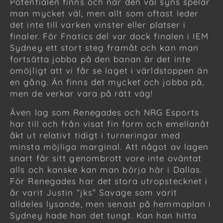
Potentialen finns och när den väl syns spelar
man mycket väl, men allt som oftast leder
det inte till varken vinster eller platser i
finaler. För Fnatics del var dock finalen i IEM
Sydney ett stort steg framåt och kan man
fortsätta jobba på den banan är det inte
omöjligt att vi får se laget i världstoppen än
en gång. Än finns det mycket och jobba på,
men de verkar vara på rätt väg!
Även lag som Renegades och NRG Esports
har till och från visat fin form och emellanåt
åkt ut relativt tidigt i turneringar med
minsta möjliga marginal. Att något av lagen
snart får sitt genombrott vore inte oväntat
alls och kanske kan man börja här i Dallas.
För Renegades har det stora utropstecknet i
år varit Justin “jks” Savage som varit
alldeles lysande, men senast på hemmaplan i
Sydney hade han det tungt. Kan han hitta