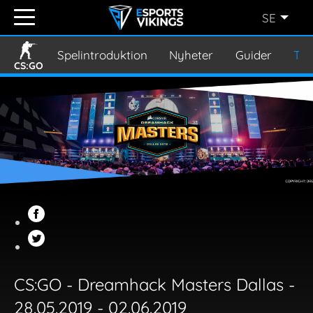
SE
ENGLISH
(EN)
Spelintroduktion
Nyheter
Guider
Tur
CS:GO
SVENSKA
(SE)
SUOMI
(FI)
JAPANESE
(JP)
CS:GO - Dreamhack Masters Dallas -
28.05.2019 - 02.06.2019