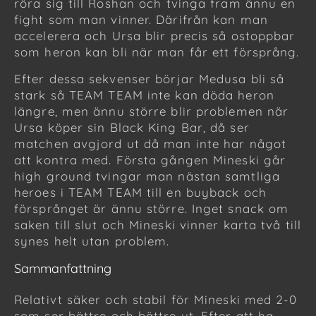
röra sig till Roshan och tvinga fram ännu en
fight som man vinner. Därifrån kan man
accelerera och Ursa blir precis så ostoppbar
som heron kan bli när man får ett försprång.
Efter dessa sekvenser börjar Medusa bli så
stark så TEAM TEAM inte kan döda heron
längre, men ännu större blir problemen när
Ursa köper sin Black King Bar, då ser
matchen avgjord ut då man inte har något
att kontra med. Första gången Mineski går
high ground tvingar man nästan samtliga
heroes i TEAM TEAM till en buyback och
försprånget är ännu större. Inget snack om
saken till slut och Mineski vinner karta två till
synes helt utan problem.
Sammanfattning
Relativt säker och stabil för Mineski med 2-0
som ser bättre och bättre ut. Efter att ha