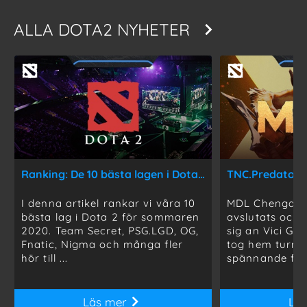
ALLA
DOTA2 NYHETER
Ranking: De 10 bästa lagen i Dota 2 just nu
I denna artikel rankar vi våra 10
MDL Chengdu 
bästa lag i Dota 2 för sommaren
avslutats och 
2020. Team Secret, PSG.LGD, OG,
sig an Vici Gam
Fnatic, Nigma och många fler
tog hem turne
hör till ...
spännande fina
Läs mer
Lä