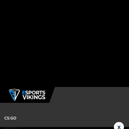
CS:GO
x
DOTA2