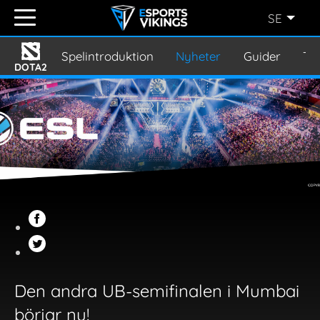
SE
ENGLISH
(EN)
Spelintroduktion
Nyheter
Guider
Tu
DOTA2
SVENSKA
(SE)
SUOMI
(FI)
JAPANESE
(JP)
Den andra UB-semifinalen i Mumbai
börjar nu!