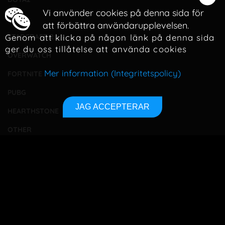
Vi använder cookies på denna sida för
LOL
att förbättra användarupplevelsen.
Genom att klicka på någon länk på denna sida
STARCRAFT 2
ger du oss tillåtelse att använda cookies
OVERWATCH
Mer information (Integritetspolicy)
FORTNITE
PUBG
JAG ACCEPTERAR
HEARTHSTONE
OTHER
TOURNAMENTS
BETTING
TA KONTAKT
OM OSS