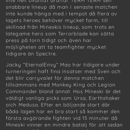
Inte helt oväntat draftar TEAM TEAM sen
snabbare lineup då man i senaste matchen
inte kunde hänga med i tempot då flera av
lagets heroes behöver mycket farm, till
skillnad från Mineskis lineup, som trots en
lategame hero som Terrorblade kan sätta
press på torn tidigt och även har
möjligheten att ta teamfighter mycket
tidigare än Spectre.
Jacky “EternalEnvy” Mao har tidigare under
turneringen haft fina insatser med Sven och
det blir carryvalet för denna matchen
tillsammans med Monkey King och Legion
Commander bland annat. Hos Mineski är det
väldigt vanliga picks som Ursa, Earthshaker
oich Medusa. Efter en böljande start där
båda lagen har en bra start så kommer den
första avgörande fighten vid 15 minuter då
Mineski vinner en mindre batalj för att sedan