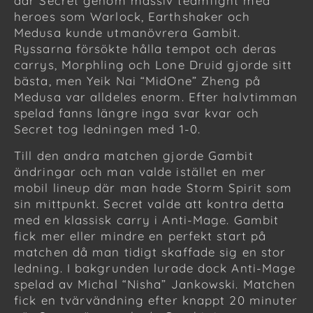
där Secret genom massiv teamfight med
heroes som Warlock, Earthshaker och
Medusa kunde utmanövrera Gambit.
Ryssarna försökte hålla tempot och deras
carrys, Morphling och Lone Druid gjorde sitt
bästa, men Yeik Nai “MidOne” Zheng på
Medusa var alldeles enorm. Efter halvtimman
spelad fanns längre inga svar kvar och
Secret tog ledningen med 1-0.
Till den andra matchen gjorde Gambit
ändringar och man valde istället en mer
mobil lineup där man hade Storm Spirit som
sin mittpunkt. Secret valde att kontra detta
med en klassisk carry i Anti-Mage. Gambit
fick mer eller mindre en perfekt start på
matchen då man tidigt skaffade sig en stor
ledning. I bakgrunden lurade dock Anti-Mage
spelad av Michal “Nisha” Jankowski. Matchen
fick en tvärvändning efter knappt 20 minuter