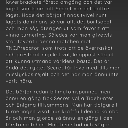
lowerbrackets första omgång och det var
inget snack om att Secret var det bättre
laget. Hade det börjat finnas tvivel runt
lagets dominans så var allt det bortsopat
och man såg återigen ut som favorit att
vinna turnering. Således var man givetvis
stor favorit i denna matchen mot
TNC.Predator, som trots att de överraskat
och presterat mycket väl, knappast såg ut
att kunna utmana världens bästa. Det är
ändå det ryktet Secret får leva med tills man
misslyckas rejält och det har man ännu inte
varit nära.
Det börjar redan bli mytomspunnet, men
ännu en gång fick Secret välja Tidehunter
och Enigma tillsammans. Man har tidigare i
turneringen visat hur kraftfull denna kombo
är och man gjorde så ännu en gång i den
första matchen. Matchen stod och vägde