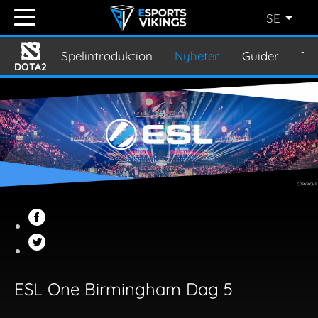
SE
ENGLISH
(EN)
Spelintroduktion
Nyheter
Guider
Tu
DOTA2
SVENSKA
(SE)
SUOMI
(FI)
JAPANESE
(JP)
ESL One Birmingham Dag 5