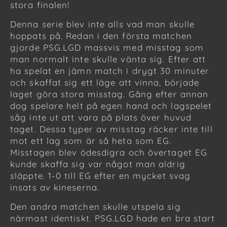
stora finalen!
Denna serie blev inte alls vad man skulle
hoppats på. Redan i den första matchen
gjorde PSG.LGD massvis med misstag som
man normalt inte skulle vänta sig. Efter att
ha spelat en jämn match i drygt 30 minuter
och skaffat sig ett läge att vinna, började
laget göra stora misstag. Gång efter annan
dog spelare helt på egen hand och lagspelet
såg inte ut att vara på plats över huvud
taget. Dessa typer av misstag räcker inte till
mot ett lag som är så heta som EG.
Misstagen blev ödesdigra och övertaget EG
kunde skaffa sig var något man aldrig
släppte. 1-0 till EG efter en mycket svag
insats av kineserna.
Den andra matchen skulle utspela sig
närmast identiskt. PSG.LGD hade en bra start