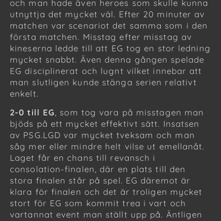
och man hade även heroes som skulle kunna
utnyttja det mycket väl. Efter 20 minuter av
matchen var scenariot det samma som i den
första matchen. Misstag efter misstag av
kineserna ledde till att EG tog en stor ledning
mycket snabbt. Även denna gången spelade
EG disciplinerat och lugnt vilket innebar att
man slutligen kunde stänga serien relativt
enkelt.
2-0 till EG
, som tog vara på misstagen man
bjöds på ett mycket effektivt sätt. Insatsen
av PSG.LGD var mycket tveksam och man
såg mer eller mindre helt vilse ut emellanåt.
Laget får en chans till revansch i
consolation-finalen, där en plats till den
stora finalen står på spel. EG däremot är
klara för finalen och det är troligen mycket
stort för EG som kommit trea i vart och
vartannat event man ställt upp på. Äntligen