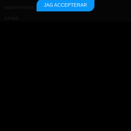
JAG ACCEPTERAR
HEARTHSTONE
OTHER
TOURNAMENTS
BETTING
TA KONTAKT
OM OSS
INTEGRITETSPOLICY
SITEMAP
Bet responsibly
18+
All betting players must be 18 years or older to gamble
online. Gambling is supposed to be fun, not dangerous.