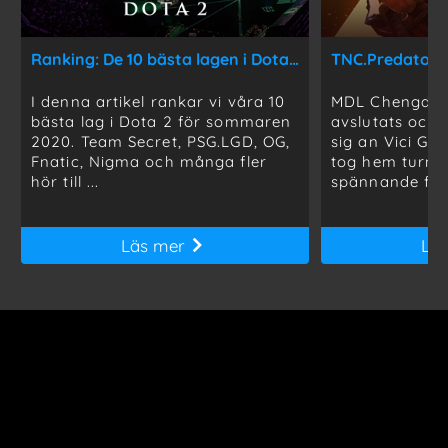
Ranking: De 10 bästa lagen i Dota 2 just nu
I denna artikel rankar vi våra 10
MDL Chengdu 
bästa lag i Dota 2 för sommaren
avslutats och 
2020. Team Secret, PSG.LGD, OG,
sig an Vici Gam
Fnatic, Nigma och många fler
tog hem turne
hör till ...
spännande fina
Läs mer
Lä