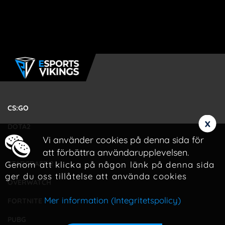
CS:GO
x
DOTA2
Vi använder cookies på denna sida för
LOL
att förbättra användarupplevelsen.
Genom att klicka på någon länk på denna sida
STARCRAFT 2
ger du oss tillåtelse att använda cookies
OVERWATCH
Mer information (Integritetspolicy)
FORTNITE
PUBG