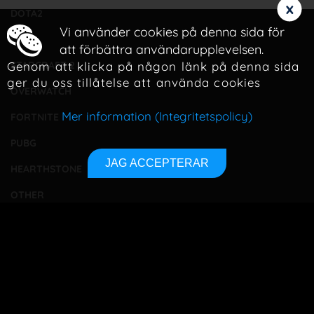
x
DOTA2
Vi använder cookies på denna sida för
LOL
att förbättra användarupplevelsen.
Genom att klicka på någon länk på denna sida
STARCRAFT 2
ger du oss tillåtelse att använda cookies
OVERWATCH
Mer information (Integritetspolicy)
FORTNITE
PUBG
JAG ACCEPTERAR
HEARTHSTONE
OTHER
TOURNAMENTS
BETTING
TA KONTAKT