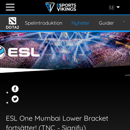
SE
ENGLISH
(EN)
Spelintroduktion
Nyheter
Guider
Tu
DOTA2
SVENSKA
(SE)
SUOMI
(FI)
JAPANESE
(JP)
ESL One Mumbai Lower Bracket
fortsätter! (TNC - Signify)