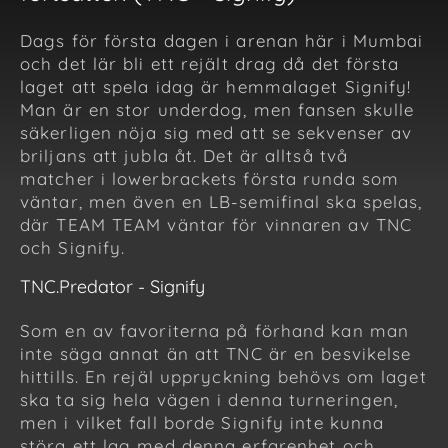
Dags för första dagen i arenan här i Mumbai
och det lär bli ett rejält drag då det första
laget att spela idag är hemmalaget Signify!
Man är en stor underdog, men fansen skulle
säkerligen nöja sig med att se sekvenser av
briljans att jubla åt. Det är alltså två
matcher i lowerbrackets första runda som
väntar, men även en LB-semifinal ska spelas,
där TEAM TEAM väntar för vinnaren av TNC
och Signify.
TNC.Predator - Signify
Som en av favoriterna på förhand kan man
inte säga annat än att TNC är en besvikelse
hittills. En rejäl uppryckning behövs om laget
ska ta sig hela vägen i denna turneringen,
men i vilket fall borde Signify inte kunna
störa ett lag med denna erfarenhet och