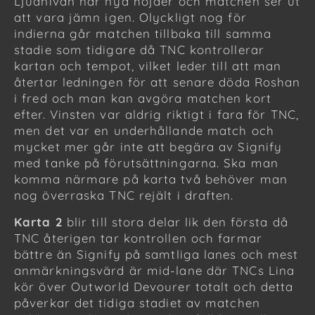
Ljudnivån når nya höjder och matchen ser ut
att vara jämn igen. Olyckligt nog för
indierna går matchen tillbaka till samma
stadie som tidigare då TNC kontrollerar
kartan och tempot, vilket leder till att man
återtar ledningen för att senare döda Roshan
i fred och man kan avgöra matchen kort
efter. Vinsten var aldrig riktigt i fara för TNC,
men det var en underhållande match och
mycket mer går inte att begära av Signify
med tanke på förutsättningarna. Ska man
komma närmare på karta två behöver man
nog överraska TNC rejält i draften.
Karta 2
blir till stora delar lik den första då
TNC återigen tar kontrollen och farmar
bättre än Signify på samtliga lanes och mest
anmärkningsvärd är mid-lane där TNCs Lina
kör över Outworld Devourer totalt och detta
påverkar det tidiga stadiet av matchen