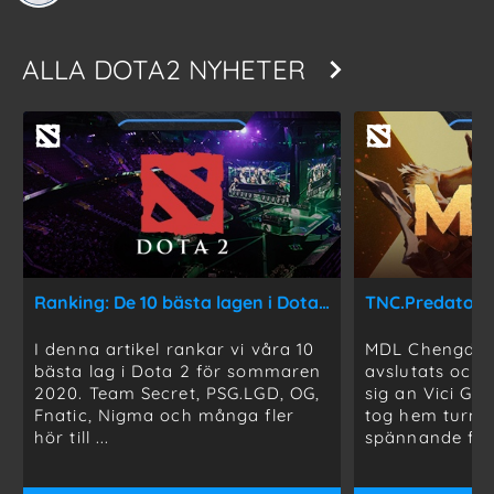
ALLA
DOTA2 NYHETER
Ranking: De 10 bästa lagen i Dota 2 just nu
I denna artikel rankar vi våra 10
MDL Chengdu 
bästa lag i Dota 2 för sommaren
avslutats och 
2020. Team Secret, PSG.LGD, OG,
sig an Vici Gam
Fnatic, Nigma och många fler
tog hem turne
hör till ...
spännande fina