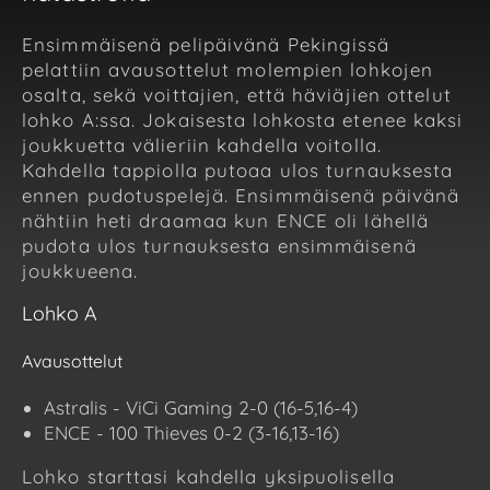
Ensimmäisenä pelipäivänä Pekingissä
pelattiin avausottelut molempien lohkojen
osalta, sekä voittajien, että häviäjien ottelut
lohko A:ssa. Jokaisesta lohkosta etenee kaksi
joukkuetta välieriin kahdella voitolla.
Kahdella tappiolla putoaa ulos turnauksesta
ennen pudotuspelejä. Ensimmäisenä päivänä
nähtiin heti draamaa kun ENCE oli lähellä
pudota ulos turnauksesta ensimmäisenä
joukkueena.
Lohko A
Avausottelut
Astralis - ViCi Gaming 2-0 (16-5,16-4)
ENCE - 100 Thieves 0-2 (3-16,13-16)
Lohko starttasi kahdella yksipuolisella