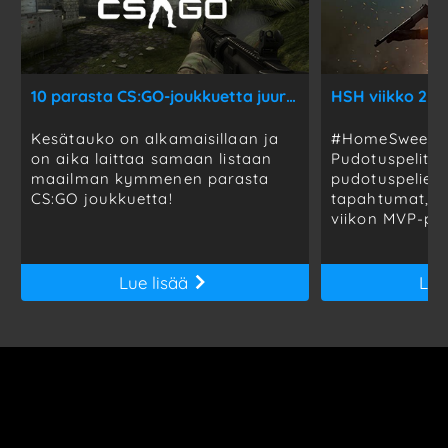
10 parasta CS:GO-joukkuetta juuri nyt!
Kesätauko on alkamaisillaan ja
#HomeSweetHo
on aika laittaa samaan listaan
Pudotuspelit y
maailman kymmenen parasta
pudotuspelien 
CS:GO joukkuetta!
tapahtumat, se
viikon MVP-pela
Lue lisää
Lue