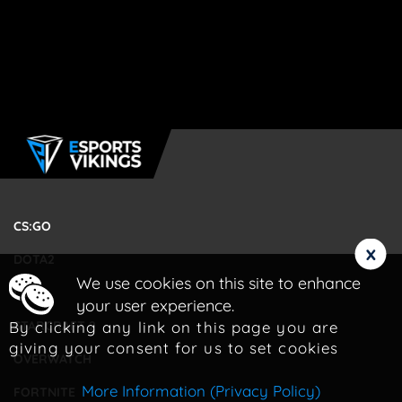
CS:GO
x
DOTA2
We use cookies on this site to enhance
LOL
your user experience.
By clicking any link on this page you are
STARCRAFT 2
giving your consent for us to set cookies
OVERWATCH
More Information (Privacy Policy)
FORTNITE