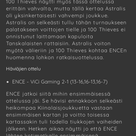
100 Thieves näytti myös tässä ottelussa
erittäin vahvalta, mutta tällä kertaa Astralis
oli yksinkertaisesti vahvempi joukkue.
Astralis on selkeästi tullu tähän turnaukseen
palatakseen voittojen tielle ja 100 Thieves ei
onnistunut laittamaan kapuloita
Tanskalaisten rattaisiin. Astralis voiton
myötä välieriin ja 100 Thieves kohtaa ENCEn
huomenna lohkon ratkaisuottelussa.
Häviäjien ottelu
ENCE - ViCi Gaming 2-1 (13-16,16-13,16-7)
ENCE jatkoi siitä mihin ensimmäisessä
ottelussa jäi. Se hävisi ennakkoon selkeästi
heikompaa Kiinalaisjoukkuetta vastaan
ensimmäisen kartan ja voitto toisessa
kartassakin tuli todella tiukkojen vaiheiden
jälkeen. Hetken aikaa näytti jo että ENCE
lähtee kotimatkalle ensimmäisenä