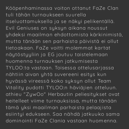
Kööpenhaminassa voiton ottanut FaZe Clan
tuli tähän turnaukseen suurella
itseluottamuksella ja se näkyi pelikentällä.
Evil Geniuses on syksyn aikana noussut
yhdeksi maailman ehdottomista kärkinimistä,
mutta tänään sen parhaista päivistä ei ollut
tietoakaan. FaZe voitti molemmat kartat
näytöstyyliin ja EG joutuu taistelemaan
huomenna turnauksen jatkumisesta
TYLOO:ta vastaan. Toisessa ottelusarjassa
nähtiin aivan yhtä suvereeni esitys kun
hyvässä vireessä koko syksyn ollut Team
Vitality pudotti TYLOO:n häviäjien otteluun.
athieu "ZywOo" Herbautin peliesitykset ovat
heitelleet viime turnauksissa, mutta tänään
tämä yksi maailman parhaista pelaajista
esiintyi edukseen. Saa nähdä jatkuuko sama
dominointi FaZe Clania vastaan huomenna.