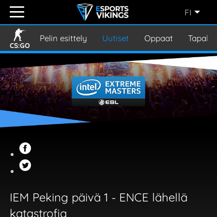
FI
ENGLISH
(EN)
Pelin esittely
Uutiset
Oppaat
Tapaht
CS:GO
SVENSKA
(SE)
SUOMI
(FI)
JAPANESE
(JP)
IEM Peking päivä 1 - ENCE lähellä
katastrofia