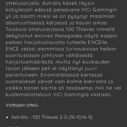
ottelusarjalla. Astralis käveli täysin
kotiyleisön edessä pelaavana ViCi Gamingin
yli ja osoitti miksi se on pysynyt maailman
absoluuttisessa kärjessä jo kauan aikaa.
Toisessa ottelusarjassa 100 Thieves nimellä
debytoinut entinen Renegades näytti kaapin
paikan harjoitustauolta tulleelle ENCElle.
ENCE vetosi aiemmissa turnauksissa heikon
suoritustason johtuvan vähäisestä
harjoitusmäärästä, mutta nyt kuukauden
tauon jälkeen peli ei näyttänyt juuri
parantuneen. Ensimmäisessä kartassa
suomalaiset saivat vain kolme kierrosta ja
vaikka toinen kartta oli tasaisempi niin tie vei
kuolemanotteluun ViCi Gamingia vastaan.
Voittajien ottelu
Astralis - 100 Thieves 2-0 (16-10,16-9)