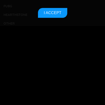
PUBG
I ACCEPT
HEARTHSTONE
OTHER
TOURNAMENTS
BETTING
CONTACT
ABOUT US
PRIVACY POLICY
SITEMAP
Bet responsibly
18+