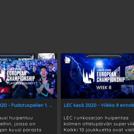
LEC kesä 2020 - Pudotuspelien 1. kierroksen ennakko
LEC kesä 2020 - Viikko 8 enna
usi huipentuu
LEC runkosarjan huipentaa
ihin, joissa on
kolmen ottelupäivän supervii
gan kuusi parasta
Kaikki 10 joukkuetta ovat viel