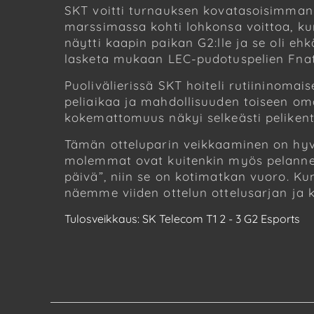
SKT voitti turnauksen kovatasoisimman 
marssimassa kohti lohkonsa voittoa, kunn
näytti kaapin paikan G2:lle ja se oli e
lasketa mukaan LEC-pudotuspelien Fnati
Puolivälierissä SKT hoiteli rutiininomai
peliaikaa ja mahdollisuuden toiseen om
kokemattomuus näkyi selkeästi pelikent
Tämän otteluparin veikkaaminen on hyvi
molemmat ovat kuitenkin myös pelanneet
päivä”, niin se on kotimatkan vuoro. Ku
näemme viiden ottelun ottelusarjan ja ku
Tulosveikkaus: SK Telecom T1 2 - 3 G2 Esports