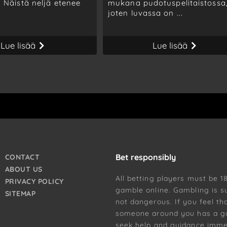
. Näistä neljä etenee
mukana pudotuspelitaistossa
joten luvassa on ...
Lue lisää
Lue lisää
Bet responsibly
CONTACT
ABOUT US
All betting players must be 1
PRIVACY POLICY
gamble online. Gambling is s
SITEMAP
not dangerous. If you feel th
someone around you has a g
seek help and guidance immed