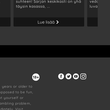
,
suhteen! Sarjan keskikasti on yhä
vedonlyönt
täysin kasassa, ...
luvassa tä
Lue lisää
18+
8 years or older to
upposed to be fun,
at yourself or
ambling problem,
iately. Visit