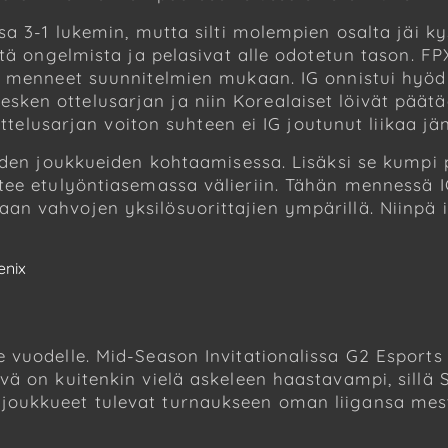
sa 3-1 lukemin, mutta silti molempien osalta jäi k
stä ongelmista ja pelasivat alle odotetun tason. FP
t menneet suunnitelmien mukaan. IG onnistui hyö
n ottelusarjan ja niin Korealaiset löivät päätään
 ottelusarjan voiton suhteen ei IG joutunut liikaa j
äiden joukkueiden kohtaamisessa. Lisäksi se kump
tee etulyöntiasemassa välieriin. Tähän mennessä I
n vahvojen yksilösuorittajien ympärillä. Niinpä it
enix
vuodelle. Mid-Season Invitationalissa G2 Esports v
vä on kuitenkin vielä askeleen haastavampi, sillä
oukkueet tulevat turnaukseen oman liigansa mest