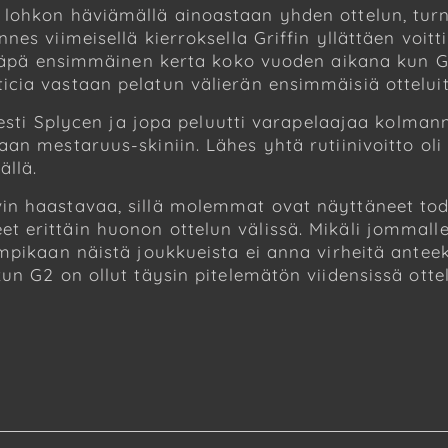
lohkon häviämällä ainoastaan yhden ottelun, turna
es viimeisellä kierroksella Griffin yllättäen voitt
hkäpä ensimmäinen kerta koko vuoden aikana kun G2 
cia vastaan pelatun välierän ensimmäisiä otteluit
sesti Splycen ja jopa peluutti varapelaajaa kolman
aan mestaruus-skiniin. Lähes yhtä rutiinivoitto 
ällä.
n haastavaa, sillä molemmat ovat näyttäneet tode
 erittäin huonon ottelun välissä. Mikäli jommall
mpikaan näistä joukkueista ei anna virheitä antee
n G2 on ollut täysin pitelemätön viidensissä ottelu