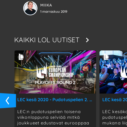
MIIKA
1 marraskuu 2019
KAIKKI
LOL UUTISET
LEC kesä 2020 - Pudotuspelien 2. kierroksen ennakko
LEC:n pudotuspelien toisena
LEC kesäka
viikonloppuna selviää mitkä
pudotuspele
joukkueet edustavat eurooppaa
mukana lii