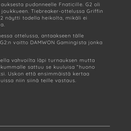
uksesta pudonneelle Fnaticille. G2 oli
i joukkueen. Tiebreaker-ottelussa Griffin
näytti todella heikolta, mikäli ei
a.
nessa ottelussa, antaakseen tälle
oli G2:n voitto DAMWON Gamingista jonka
lla vahvoilta läpi turnauksen mutta
ekummalle sattuu se kuuluisa “huono
ksi. Uskon että ensimmäistä kertaa
issa niin siinä teille vastaus.