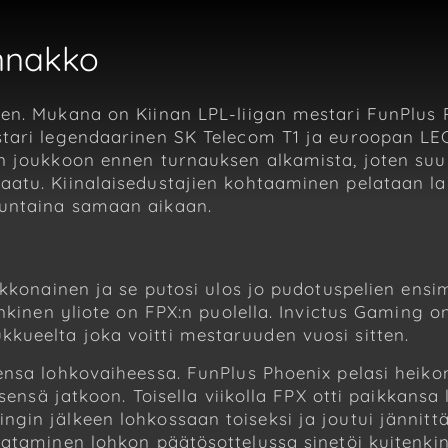
Ennakko
en. Mukana on Kiinan LPL-liigan mestari FunPlus 
tari legendaarinen SK Telecom T1 ja euroopan LEC-
 joukkoon ennen turnauksen alkamista, joten suuri
atu. Kiinalaisedustajien kohtaaminen pelataan lau
nuntaina samaan aikaan.
ikkonainen ja se putosi ulos jo pudotuspelien ensi
enkinen yliote on FPX:n puolella. Invictus Gaming 
kueelta joka voitti mestaruuden vuosi sitten.
ensa lohkovaiheessa. FunPlus Phoenix pelasi heiko
sensä jatkoon. Toisella viikolla FPX otti paikkansa
gin jälkeen lohkossaan toiseksi ja joutui jännit
aataminen lohkon päätösottelussa sinetöi kuitenki