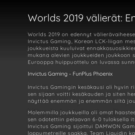
Worlds 2019 välierät: 
Worlds 2019 on edennyt välierävaiheese
Invictus Gaming, Korean LCK-liigan mes
joukkueista kuuluivat ennakkosuosikkien
mukana olevien joukkueiden joukkoon sa
Eurooppa huippuottelu on luvassa sun
Invictus Gaming - FunPlus Phoenix
Invictus Gamingin kesäkausi oli hyvin r
sen sijaan voitti kesäkauden ja siten h
näyttää enemmän ja enemmän siltä jouk
Molemmilla joukkueilla oli omat haaste
sen odotettiin pelaavan 6-0 tuloksella it
Invictus Gaming sijoittui DAMWON Gamin
loppumetreille saakka. Team Liquidin k