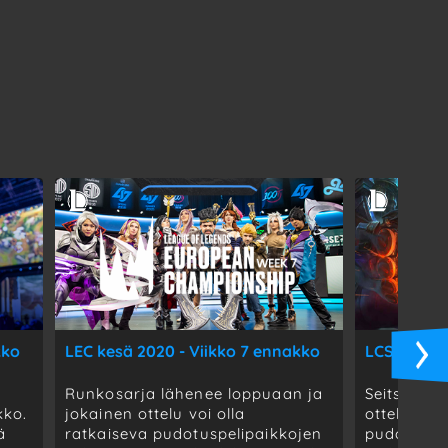
kko
LEC kesä 2020 - Viikko 7 ennakko
LCS kesä 2
Runkosarja lähenee loppuaan ja
Seitsemäs 
kko.
jokainen ottelu voi olla
otteluparej
ä
ratkaiseva pudotuspelipaikkojen
pudotuspel