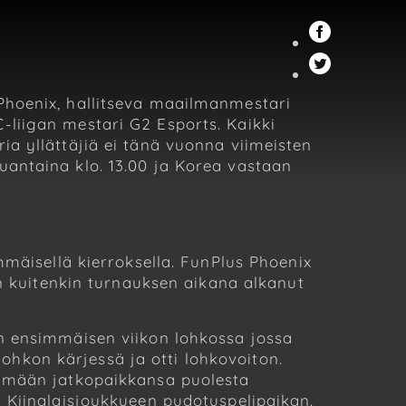
Phoenix, hallitseva maailmanmestari
liigan mestari G2 Esports. Kaikki
a yllättäjiä ei tänä vuonna viimeisten
antaina klo. 13.00 ja Korea vastaan
mmäisellä kierroksella. FunPlus Phoenix
on kuitenkin turnauksen aikana alkanut
n ensimmäisen viikon lohkossa jossa
 lohkon kärjessä ja otti lohkovoiton.
tämään jatkopaikkansa puolesta
n Kiinalaisjoukkueen pudotuspelipaikan.