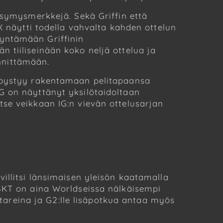
ysymysmerkkejä. Sekä Griffin että
X näytti todella vahvalta kahden ottelun
dyntämään Griffinin
 tiiliseinään koko neljä ottelua ja
ännittämään.
i pystyy rakentamaan pelitapaansa
G on näyttänyt yksilötaidoltaan
se veikkaan IG:n vievän ottelusarjan
illitsi länsimaisen yleisön kaatamalla
 SKT on aina Worldseissa nälkäisempi
areina ja G2:lle lisäpotkua antaa myös