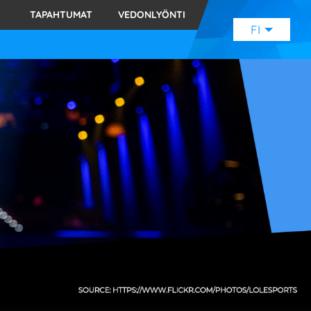
TAPAHTUMAT
VEDONLYÖNTI
FI
ENGLISH
(EN)
SVENSKA
(SE)
SUOMI
(FI)
JAPANESE
(JP)