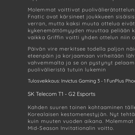
Molemmat voittivat puolivälierätottelun
Fnatic ovat kärsineet joukkueen sisäisi
verran, mutta kaksi muuta ottelua eivä
kykenemättömyyden muuttaa peliään keske
vaikka Griffin voitti yhden ottelun niin
Päivän vire merkitsee todella paljon n
eteenpäin ja korjaamaan virheitään läh
vahvemmalta ja se on pystynyt pelaamaa
puolivälieristä tutuin lukemin
Tulosveikkaus: Invictus Gaming 3 - 1 FunPlus Pho
SK Telecom T1 - G2 Esports
Kahden suuren toinen kohtaaminen tälle 
Korealaisen kestomenestyjän. Nyt tehtä
kuin muuten vuoden aikana. Molemmat j
Mid-Season Invitationalin voitto.